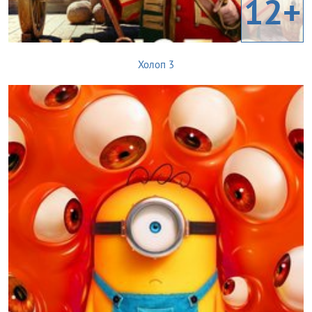
12+
Холоп 3