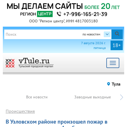
ООО "Регион центр", ИНН 4817003180
по новостям
7 августа 2026 г.
18+
пятница
Toggle
navigat
Тула
Все новости
Заводные выходные
Происшествия
В Узловском районе произошел пожар в