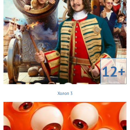
12+
Холоп 3