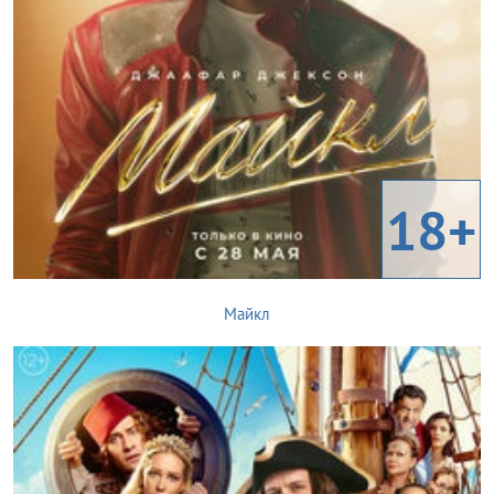
18+
Майкл