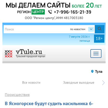
ООО "Регион центр", ИНН 4817003180
по новостям
7 августа 2026 г.
18+
пятница
Toggle
navigat
Тула
Все новости
Заводные выходные
Происшествия
В Ясногорске будут судить насильника 6-