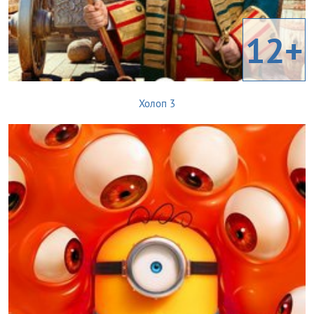
12+
Холоп 3