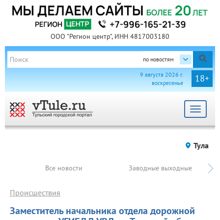
ООО "Регион центр", ИНН 4817003180
по новостям
9 августа 2026 г.
18+
воскресенье
Toggle
navigat
Тула
Все новости
Заводные выходные
Происшествия
Заместитель начальника отдела дорожной