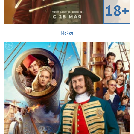
18+
Майкл