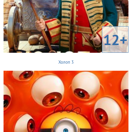
12+
Холоп 3