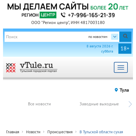
ООО "Регион центр", ИНН 4817003180
по новостям
8 августа 2026 г.
18+
суббота
Toggle
navigat
Тула
Все новости
Заводные выходные
Главная
Новости
Происшествия
В Тульской области сухая