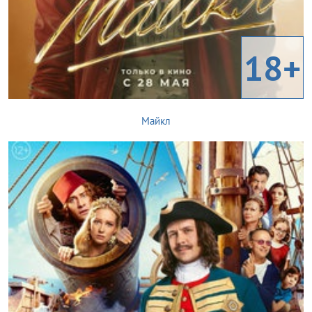
18+
Майкл