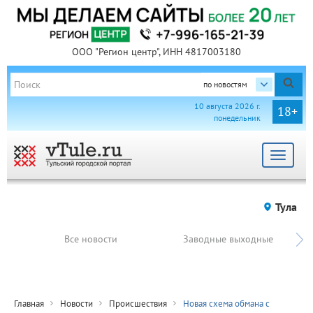
ООО "Регион центр", ИНН 4817003180
по новостям
10 августа 2026 г.
18+
понедельник
Toggle
navigat
Тула
Все новости
Заводные выходные
Главная
Новости
Происшествия
Новая схема обмана с