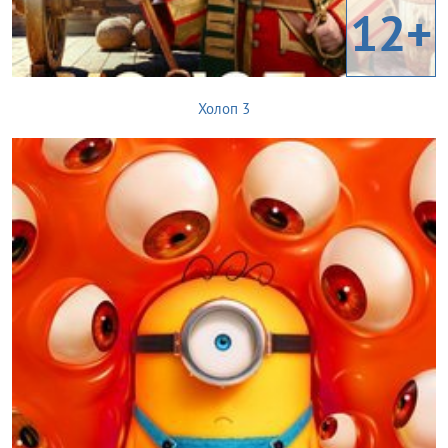
12+
Холоп 3