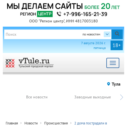
ООО "Регион центр", ИНН 4817003180
по новостям
7 августа 2026 г.
18+
пятница
Toggle
navigat
Тула
Все новости
Заводные выходные
Главная
Новости
Происшествия
2 дома пострадали в