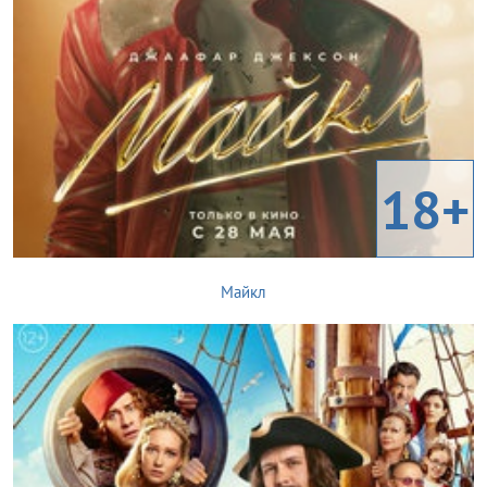
18+
Майкл