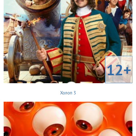
12+
Холоп 3