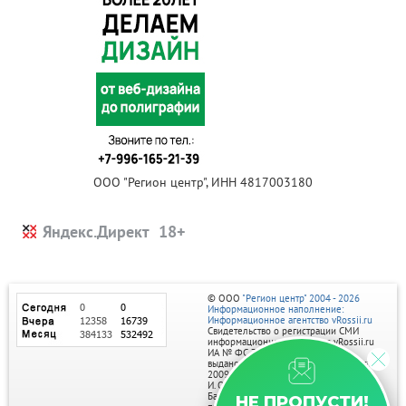
ООО "Регион центр", ИНН 4817003180
Яндекс.Директ
© ООО
"Регион центр" 2004 - 2026
Информационное наполнение:
Информационное агентство vRossii.ru
Свидетельство о регистрации СМИ
информационного агентства vRossii.ru
ИА № ФС 77‑35502
выдано РОСКОМНАДЗОРом 04 марта
2009г.
И. О. Главного редактора Нарыков А. Н.
Баннеры на портале размещаются на
НЕ ПРОПУСТИ!