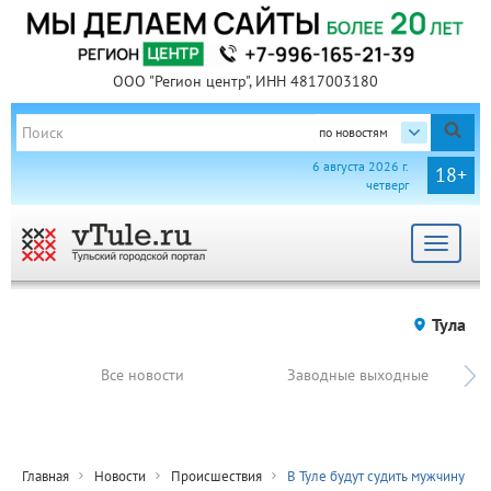
ООО "Регион центр", ИНН 4817003180
по новостям
6 августа 2026 г.
18+
четверг
Toggle
navigat
Тула
Все новости
Заводные выходные
Главная
Новости
Происшествия
В Туле будут судить мужчину