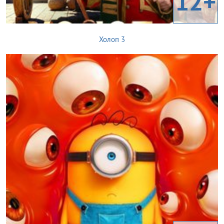
12+
Холоп 3