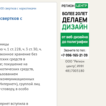
00 свертков с наркотиками
свертков с
ьницы
. 1 ст. 228, ч. 3 ст. 30, ч.
езаконное хранение без
ских средств в
ООО "Регион
е; покушение на
центр", ИНН
котических средств,
4817003180
льзованием
екоммуникационных
«Интернет»), группой лиц
сговору, в особо
ернет вступила в