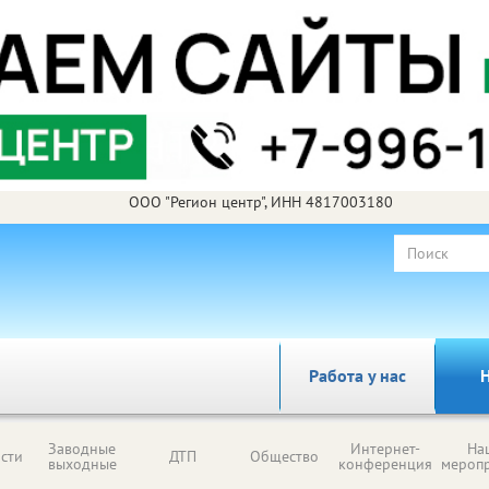
ООО "Регион центр", ИНН 4817003180
Работа у нас
Н
Заводные
Интернет-
На
сти
ДТП
Общество
выходные
конференция
мероп