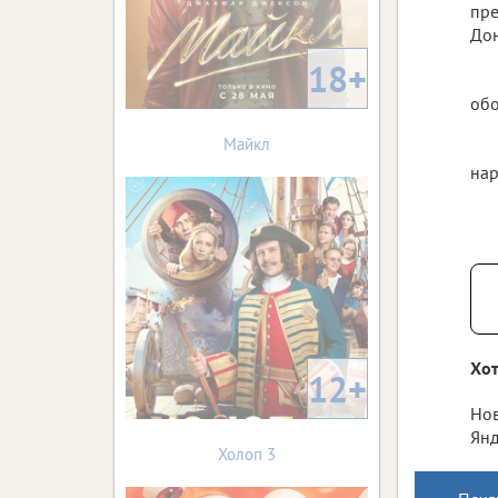
пре
Дон
18+
обо
Майкл
нар
Хот
12+
Нов
Янд
Холоп 3