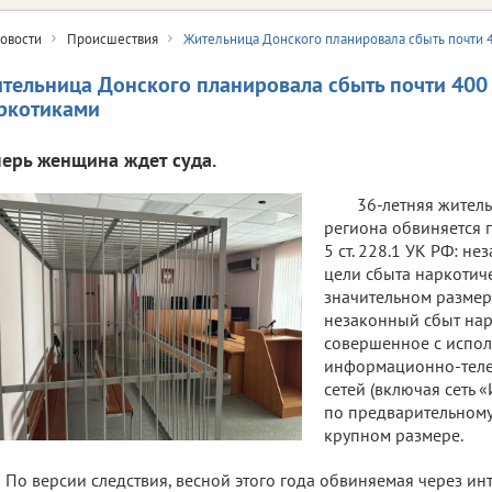
овости
Происшествия
Жительница Донского планировала сбыть почти 4
тельница Донского планировала сбыть почти 400 
ркотиками
перь женщина ждет суда.
36-летняя жител
региона обвиняется по ч
5 ст. 228.1 УК РФ: н
цели сбыта наркотиче
значительном размер
незаконный сбыт нар
совершенное с испо
информационно-тел
сетей (включая сеть 
по предварительному 
крупном размере.
По версии следствия, весной этого года обвиняемая через инт