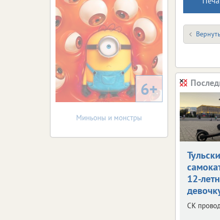
Печа
Вернуть
Послед
6+
Миньоны и монстры
Тульск
самока
12-лет
девочк
СК провод