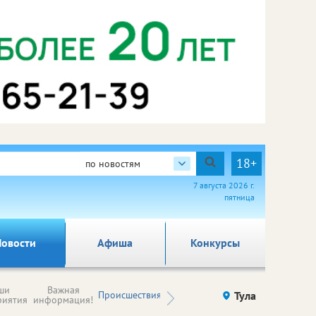
18+
по новостям
7 августа 2026 г.
пятница
овости
Афиша
Конкурсы
Новости
ши
Важная
Происшествия
Здоровье
Тула
Ку
компаний (на
риятия
информация!
правах
рекламы)