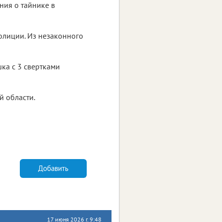
ния о тайнике в
олиции. Из незаконного
ка с 3 свертками
й области.
Добавить
17 июня 2026 г. 9:48