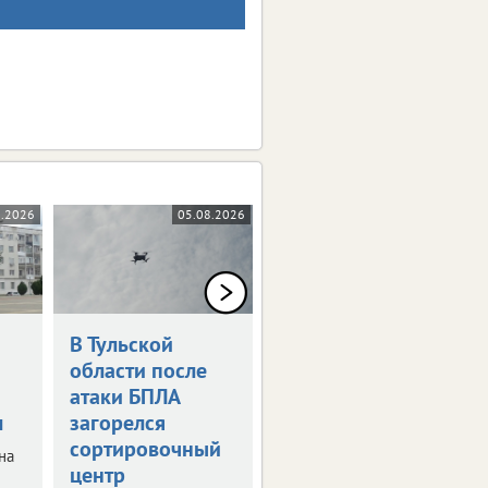
8.2026
05.08.2026
04.08.2026
В Тульской
В Тульской
области после
области
атаки БПЛА
пострадали 2
м
загорелся
мотоциклиста
сортировочный
на
Оба водителя не
центр
справились с