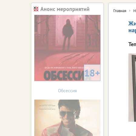
Анонс мероприятий
Главная
Н
Жи
на
Те
18+
Обсессия