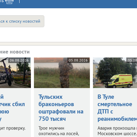
ть
ся к списку новостей
ние новости
06.08.2026
05.08.2026
05.0
ий
Тульских
В Туле
тчик сбил
браконьеров
смертельное
нюю
оштрафовали на
ДТП с
у
750 тысяч
реанимобиле
ит проверку.
Трое мужчин
Авария произошла 
охотились на лосей,
Московском шоссе.