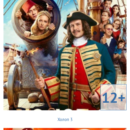
12+
Холоп 3