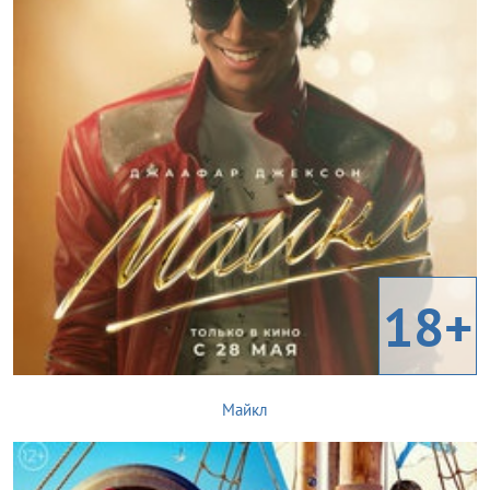
18+
Майкл