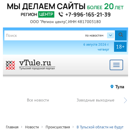
ООО "Регион центр", ИНН 4817003180
по новостям
6 августа 2026 г.
18+
четверг
Toggle
navigat
Тула
Все новости
Заводные выходные
Главная
Новости
Происшествия
В Тульской области не будут