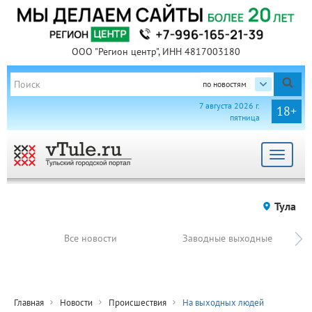
ООО "Регион центр", ИНН 4817003180
по новостям
7 августа 2026 г.
18+
пятница
Toggle
navigat
Тула
Все новости
Заводные выходные
Главная
Новости
Происшествия
На выходных людей