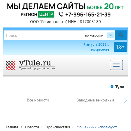
ООО "Регион центр", ИНН 4817003180
по новостям
9 августа 2026 г.
18+
воскресенье
Toggle
navigat
Тула
Все новости
Заводные выходные
Главная
Новости
Происшествия
Мошенники используют