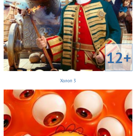
12+
Холоп 3