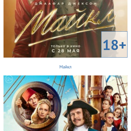
18+
Майкл