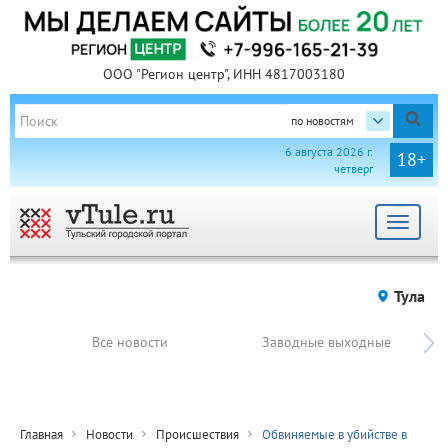
ООО "Регион центр", ИНН 4817003180
по новостям
6 августа 2026 г.
18+
четверг
Toggle
navigat
Тула
Все новости
Заводные выходные
Главная
Новости
Происшествия
Обвиняемые в убийстве в