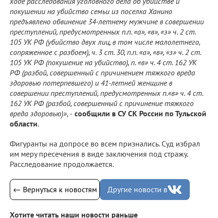
ходе расследования уголовного дела об убийстве и
покушении на убийство семьи из поселка Ханино
предъявлено обвинение 34-летнему мужчине в совершении
преступлений, предусмотренных п.п. «а», «в», «з» ч. 2 ст.
105 УК РФ (убийство двух лиц, в том числе малолетнего,
сопряженное с разбоем), ч. 3 ст. 30, п.п. «а», «в», «з» ч. 2 ст.
105 УК РФ (покушение на убийство), п. «в» ч. 4 ст. 162 УК
РФ (разбой, совершенный с причинением тяжкого вреда
здоровью потерпевшего) и 41-летней женщине в
совершении преступлений, предусмотренных п.«в» ч. 4 ст.
162 УК РФ (разбой, совершенный с причинение тяжкого
вреда здоровью)»
, -
сообщили в СУ СК России по Тульской
области
.
Фигуранты на допросе во всем признались. Суд избрал
им меру пресечения в виде заключения под стражу.
Расследование продолжается.
← Вернуться к новостям
Другие новости в
Хотите читать наши новости раньше