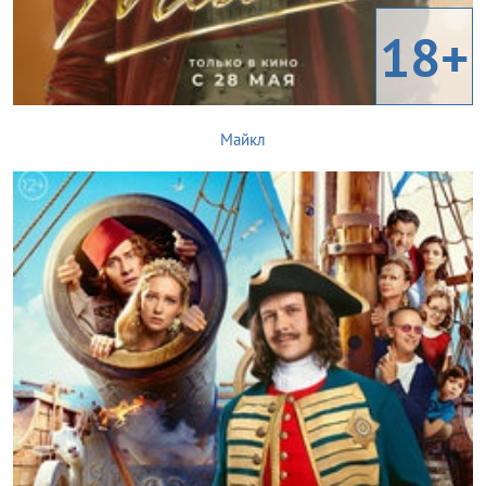
18+
Майкл