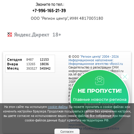
ООО "Регион центр", ИНН 4817003180
Яндекс.Директ
© ООО
"Регион центр" 2004 - 2026
Информационное наполнение:
Информационное агентство vRossii.ru
Свидетельство о регистрации СМИ
информационного агентства vRossii.ru
ИА № ФС 77‑35502
выдано РОСКОМНАДЗОРом 04 марта
2009г.
И. О. Главного редактора Нарыков А. Н.
Баннеры на портале размещаются на
НЕ ПРОПУСТИ!
правах рекламы.
Реклама на портале:
Главные новости региона
Рекламное агентство "Умный маркетинг"
тел. 7-910-267-70-40,
в вашей почте!
email: umnyy.marketing@yandex.ru
На этом сайте мы используем
cookie-файлы
. Вы можете прочитать о cookie-файлах или
Отдельные публикации могут содержать
изменить настройки браузера. Продолжая пользоваться сайтом без изменения настроек,
информацию, не предназначенную для
ПОДПИСАТЬСЯ
вы даете согласие на использование ваших cookie-файлов. Все собранные при помощи
пользователей до 18 лет.
cookie-файлов данные будут храниться на территории РФ.
Политика в отношении обработки
персональных данных
Политика обработки файлов cookie
Согласен