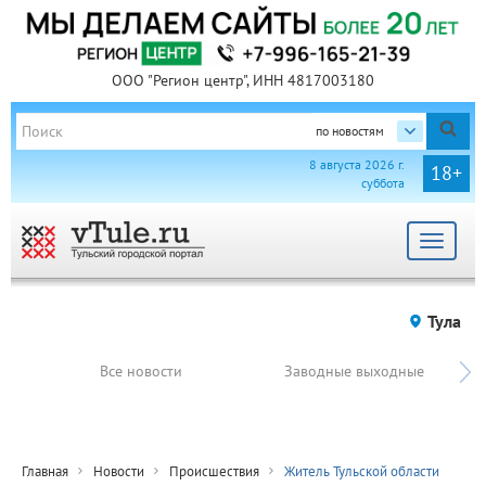
ООО "Регион центр", ИНН 4817003180
по новостям
8 августа 2026 г.
18+
суббота
Toggle
navigat
Тула
Все новости
Заводные выходные
Главная
Новости
Происшествия
Житель Тульской области