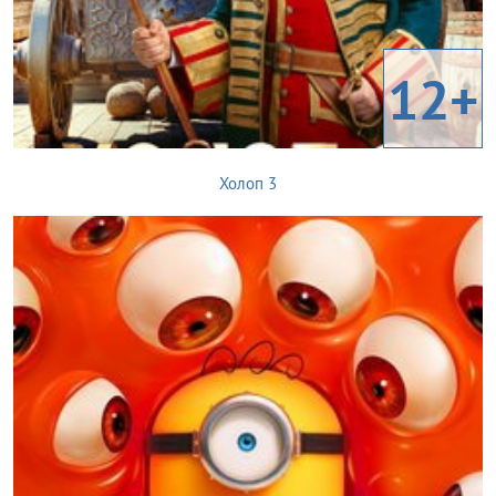
12+
Холоп 3