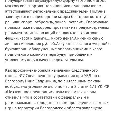
популяризовать окультуренную форму карточной игры,
московские спортивные чиновники с удовольствием
аттестовывают региональных представителей. Получив
заветную аттестацию организаторы белгородского клуба
решили: спорт - отбросить, покер - оставить. Спортивные
правила тоже подкорректировали - из предусмотренных
регламентом игры позиций остались только игроки,
фишки, касса и деньги…. много денег. А именно семь с
лишним миллионов рублей. Аккуратные записи «черной»
бухгалтерии, обнаруженные оперативниками в кассе
подпольного казино теперь будут приобщены к
уголовному делу в качестве доказательства.
Как прокомментировала начальник следственного
отдела №7 Следственного управления при УВД по г.
Белгороду Нина Сапрыкина, по выявленным фактам
возбуждено уголовное дело по части 2 статьи 171 УК РФ
«Незаконное предпринимательство». А так же она
отметила, что в соответствии с федеральным и
региональным законодательством проведение азартных
игр на территории Белгородской области запрещено.