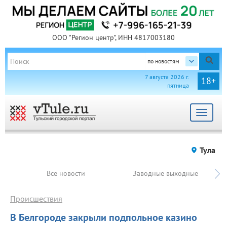
ООО "Регион центр", ИНН 4817003180
по новостям
7 августа 2026 г.
18+
пятница
Toggle
navigat
Тула
Все новости
Заводные выходные
Происшествия
В Белгороде закрыли подпольное казино