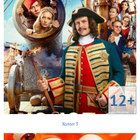
12+
Холоп 3