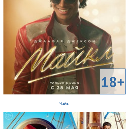
18+
Майкл