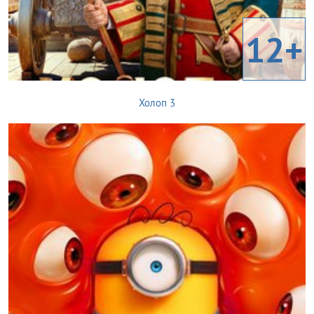
12+
Холоп 3