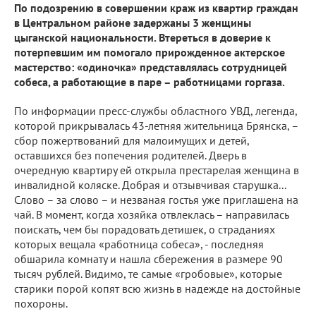
По подозрению в совершении краж из квартир граждан
в Центральном районе задержаны 3 женщины
цыганской национальности. Втереться в доверие к
потерпевшим им помогало прирожденное актерское
мастерство: «одиночка» представлялась сотрудницей
собеса, а работающие в паре – работницами горгаза.
По информации пресс-службы областного УВД, легенда,
которой прикрывалась 43-летняя жительница Брянска, –
сбор пожертвований для малоимущих и детей,
оставшихся без попечения родителей. Дверь в
очередную квартиру ей открыла престарелая женщина в
инвалидной коляске. Добрая и отзывчивая старушка...
Слово – за слово – и незваная гостья уже приглашена на
чай. В момент, когда хозяйка отвлеклась – направилась
поискать, чем бы порадовать детишек, о страданиях
которых вещала «работница собеса», - последняя
обшарила комнату и нашла сбережения в размере 90
тысяч рублей. Видимо, те самые «гробовые», которые
старики порой копят всю жизнь в надежде на достойные
похороны.