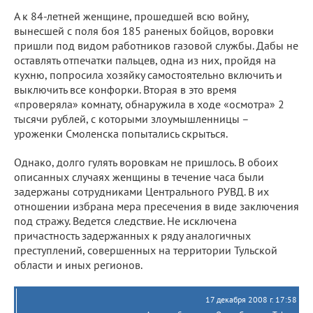
А к 84-летней женщине, прошедшей всю войну,
вынесшей с поля боя 185 раненых бойцов, воровки
пришли под видом работников газовой службы. Дабы не
оставлять отпечатки пальцев, одна из них, пройдя на
кухню, попросила хозяйку самостоятельно включить и
выключить все конфорки. Вторая в это время
«проверяла» комнату, обнаружила в ходе «осмотра» 2
тысячи рублей, с которыми злоумышленницы –
уроженки Смоленска попытались скрыться.
Однако, долго гулять воровкам не пришлось. В обоих
описанных случаях женщины в течение часа были
задержаны сотрудниками Центрального РУВД. В их
отношении избрана мера пресечения в виде заключения
под стражу. Ведется следствие. Не исключена
причастность задержанных к ряду аналогичных
преступлений, совершенных на территории Тульской
области и иных регионов.
17 декабря 2008 г. 17:58