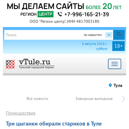
ООО "Регион центр", ИНН 4817003180
по новостям
8 августа 2026 г.
18+
суббота
Toggle
navigat
Тула
Все новости
Заводные выходные
Происшествия
Три цыганки обирали стариков в Туле