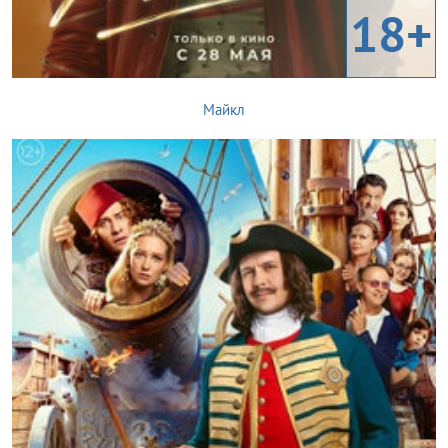
18+
Майкл