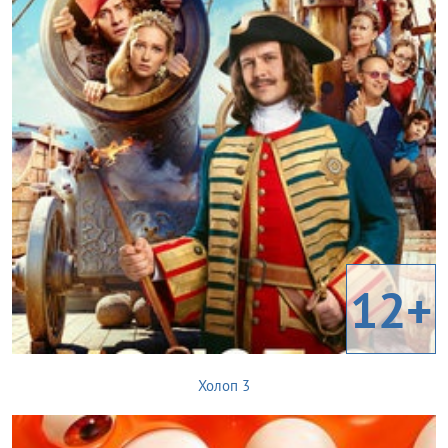
12+
Холоп 3