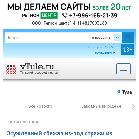
ООО "Регион центр", ИНН 4817003180
по новостям
10 августа 2026 г.
18+
понедельник
Toggle
navigat
Тула
Все новости
Заводные выходные
Происшествия
Осужденный сбежал из-под стражи из