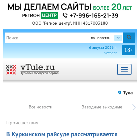
ООО "Регион центр", ИНН 4817003180
по новостям
6 августа 2026 г.
18+
четверг
Toggle
navigat
Тула
Все новости
Заводные выходные
Происшествия
В Куркинском райсуде рассматривается