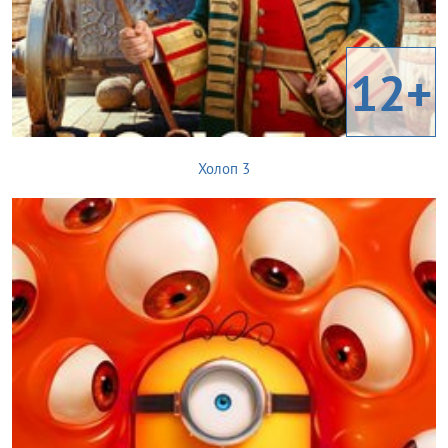
12+
Холоп 3