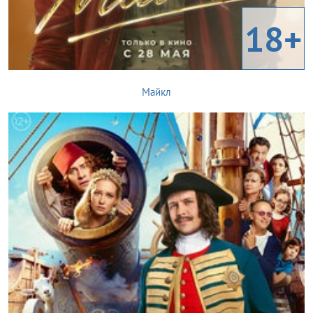
18+
Майкл