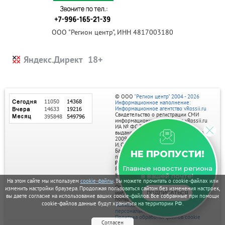
ООО "Регион центр", ИНН 4817003180
Яндекс.Директ
© ООО
"Регион центр" 2004 - 2026
Информационное наполнение:
Информационное агентство vRossii.ru
Свидетельство о регистрации СМИ
информационного агентства vRossii.ru
ИА № ФС 77‑35502
выдано РОСКОМНАДЗОРом 04 марта
2009г.
И. О. Главного редактора Нарыков А. Н.
Баннеры на портале размещаются на
НЕ ПРОПУСТИ!
правах рекламы.
Реклама на портале:
Главные новости региона
Рекламное агентство "Умный маркетинг"
тел. 7-910-267-70-40,
в вашей почте!
email: umnyy.marketing@yandex.ru
На этом сайте мы используем
cookie-файлы
. Вы можете прочитать о cookie-файлах или
Отдельные публикации могут содержать
изменить настройки браузера. Продолжая пользоваться сайтом без изменения настроек,
информацию, не предназначенную для
ПОДПИСАТЬСЯ
вы даете согласие на использование ваших cookie-файлов. Все собранные при помощи
пользователей до 18 лет.
cookie-файлов данные будут храниться на территории РФ.
Политика в отношении обработки
персональных данных
Политика обработки файлов cookie
Согласен