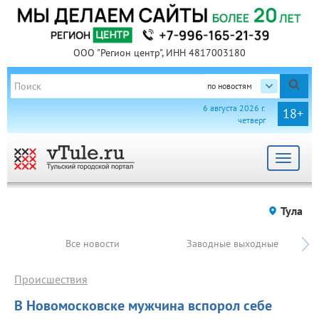
ООО "Регион центр", ИНН 4817003180
по новостям
6 августа 2026 г.
18+
четверг
Toggle
navigat
Тула
Все новости
Заводные выходные
Происшествия
В Новомосковске мужчина вспорол себе