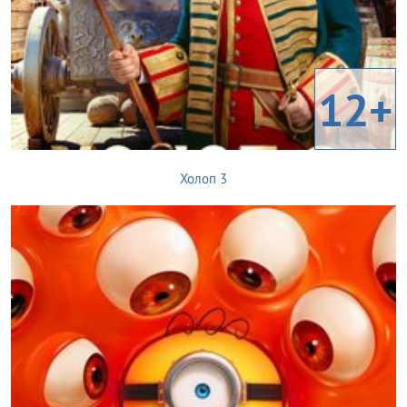
12+
Холоп 3