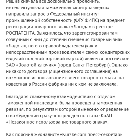
Решив сначала все досконально прояснить,
интеллектуальная таможенная «контрразведка»
направила запрос в Федеральный институт
промышленной собственности (ФГУ ФИПС) на предмет
регистрации товарного знака «Лагода» в реестре
РОСПАТЕНТА. Выяснилось, что зарегистрирован там
созвучный с ним до степени смешения товарный знак
«Ладога», но его правообладателем (как и
непосредственным производителем самих кондитерских
изделий под этой торговой маркой) является российское
ЗАО «Золотой ключик» (город Санкт-Петербург). Однако
никакого договора (лицензионного соглашения) на
возможное использование своего товарного знака эта
известная в России фабрика ни с кем не заключала.
Благодаря слаженному взаимодействию с отделом
таможенной инспекции, была проведена таможенная
ревизия, по результатам которой вынесено определение
о возбуждении сразу четырех дел по статье КоАП
«Незаконное использование товарного знака».
Как пояснил журналисту vKurske.com пресс-секретарь