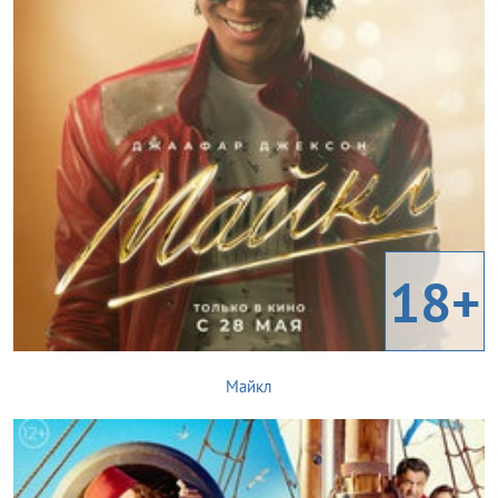
18+
Майкл