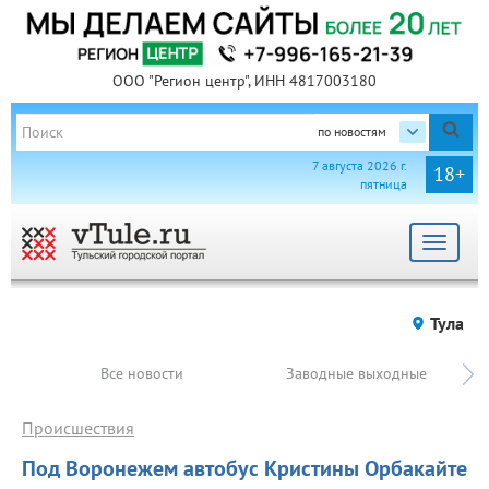
ООО "Регион центр", ИНН 4817003180
по новостям
7 августа 2026 г.
18+
пятница
Toggle
navigat
Тула
Все новости
Заводные выходные
Происшествия
Под Воронежем автобус Кристины Орбакайте