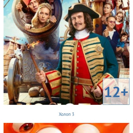
12+
Холоп 3