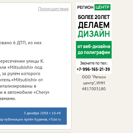
Происшествия
овано 6 ДТП, из них
пересечении улицы К.
ля «Mitsubishi» под
 за рулём которого
ООО "Регион
тель «Mitsubishi» от
центр", ИНН
питализированы в
4817003180
и в автомобиле «Chery»
авмами.
3 декабря 2008 г. 10:49
ор публикации Артём Куранов, vTule.ru