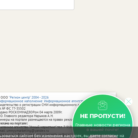
 ООО
"Регион центр" 2004 - 2026
нформационное наполнение: Информационное агентство vRossii.ru
видетельство о регистрации СМИ информационного агентства vRossii.ru
А № ФС 77‑35502
ыдано РОСКОМНАДЗОРом 04 марта 2009г.
НЕ ПРОПУСТИ!
 О. Главного редактора Нарыков А. Н.
аннеры на портале размещаются на правах рекламы.
еклама на портале:
Главные новости региона
екламное агентство "Умный маркетинг" тел. 7-910-267-70-40,
в вашей почте!
mail: umnyy.marketing@yandex.ru
тдельные публикации могут содержать информацию, не предназначенную
зоваться сайтом без изменения настроек, вы даете согласие на
ля пользователей до 18 лет.