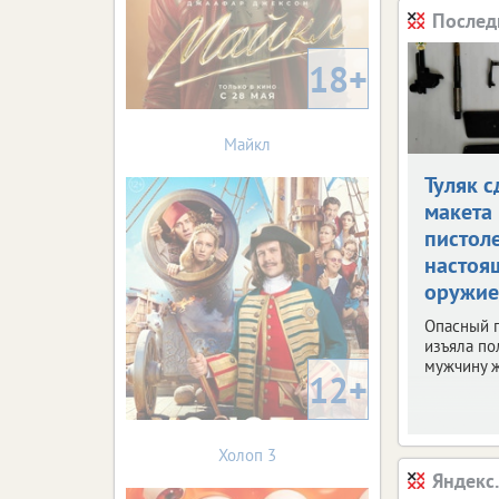
Послед
18+
Майкл
Туляк с
макета
пистол
настоя
оружие
Опасный 
изъяла по
мужчину ж
12+
Холоп 3
Яндекс