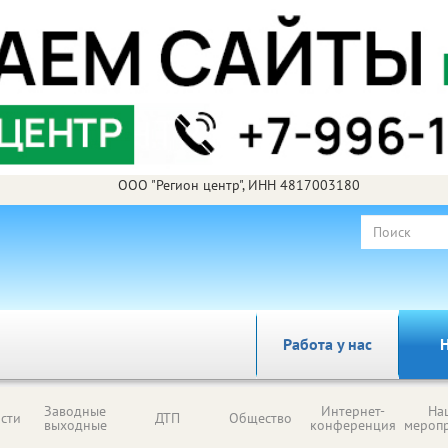
ООО "Регион центр", ИНН 4817003180
Работа у нас
Н
Заводные
Интернет-
На
сти
ДТП
Общество
выходные
конференция
мероп