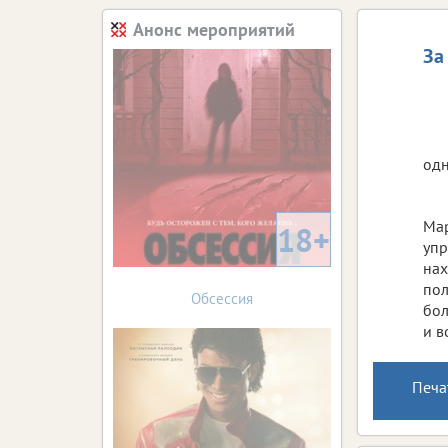
Анонс мероприятий
За
одн
Мар
18+
упр
нах
пол
Обсессия
бол
и в
Печа