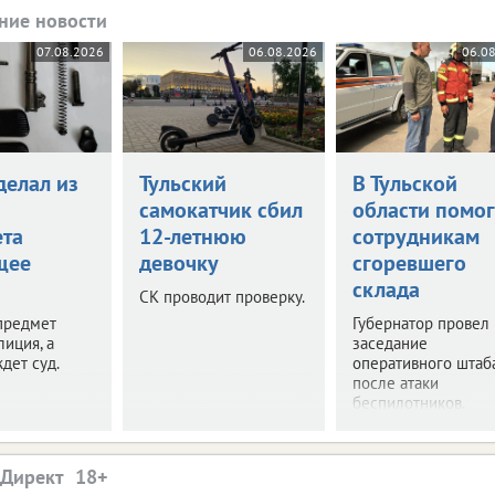
ние новости
07.08.2026
06.08.2026
06.0
делал из
Тульский
В Тульской
самокатчик сбил
области помог
ета
12-летнюю
сотрудникам
щее
девочку
сгоревшего
склада
СК проводит проверку.
предмет
Губернатор провел
лиция, а
заседание
дет суд.
оперативного штаб
после атаки
беспилотников.
.Директ