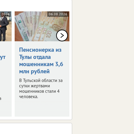
8.2026
06.08.2026
06.08.2026
Пенсионерка из
Тульская
ут
Тулы отдала
прокуратура
мошенникам 3,6
проверит
млн рублей
предприятие
«Заокское»
В Тульской области за
сутки жертвами
Жители района
мошенников стали 4
жалуются на
человека.
а
постоянный
неприятный запах.