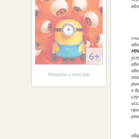
або
счи
або
MNP
6+
усл
або
або
Миньоны и монстры
лоя
рын
к д
слу
исс
при
рек
обр