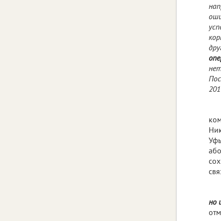
нап
оши
усп
кор
дру
опе
нет
Пос
201
ко
Ник
Уфы
або
сох
свя
но 
отм