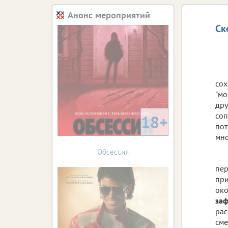
Анонс мероприятий
Ск
сох
"мо
дру
соп
18+
пот
мно
Обсессия
пер
при
око
заф
рас
сме