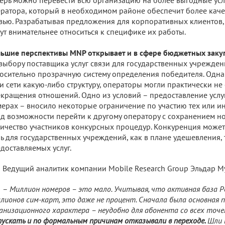
ратора, который в необходимом районе обеспечит более кач
зью. Разрабатывая предложения для корпоративных клиентов
ут внимательнее относиться к специфике их работы.
ьшие перспективы MNP открывает и в сфере бюджетных заку
выбору поставщика услуг связи для государственных учрежде
осительно прозрачную систему определения победителя. Одна
и сети какую-либо структуру, операторы могли практически не
кращения отношений. Одно из условий – предоставление услу
ерах – вносило некоторые ограничение по участию тех или ин
д возможности перейти к другому оператору с сохранением 
ичество участников конкурсных процедур. Конкуренция может
ь для государственных учреждений, как в плане удешевления, 
доставляемых услуг.
Ведущий аналитик компании Mobile Research Group Эльдар М
–
Миллион номеров – это мало. Учитывая, что активная база Р
лионов сим-карт, это даже не процент. Сначала была основная 
анизационного характера – неудобно для абонента со всех точе
ускать и по формальным причинам отказывали в переходе.
Шли 