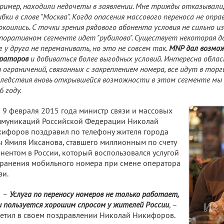
ример, находили недочеты в заявлении. Мне трижды отказывали
бки в слове "Москва". Когда опасения массового переноса не опр
окоились. С точки зрения рядового абонента условия не сильно из
поративном сегменте идет "рубилово". Существует некоторая д
г у друга не переманивать, но это не совсем так.
MNP
дал возмо
раторов
и добиваться более выгодных условий. Интересна облас
 ограничений, связанных с закреплением номера, все идут в торг
ледствия вновь открывшейся возможности в этом сегменте мы ув
6 году.
9 февраля 2015 года министр связи и массовых
ммуникаций Российской Федерации Николай
ифоров поздравил по телефону жителя города
 Ямиля Иксанова, ставшего миллионным по счету
нентом в России, который воспользовался услугой
ранения мобильного номера при смене оператора
зи.
–
Услуга по переносу номеров не только работает,
и пользуется хорошим спросом у жителей России
, –
етил в своем поздравлении Николай Никифоров.