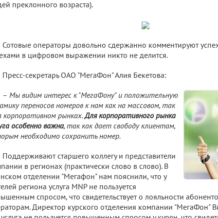
ей преклонного возраста).
Сотовые операторы довольно сдержанно комментируют успех
ехами в цифровом выражении никто не делится.
Пресс-секретарь ОАО "МегаФон" Алия Бекетова:
–
Мы видим интерес к "МегаФону" и положительную
амику переносов номеров к нам как на массовом, так
а корпоративном рынках.
Для корпоративного рынка
уга особенно важна
, так как дает свободу клиентам,
орым необходимо сохранить номер.
Поддерживают старшего коллегу и представители
пании в регионах (практически слово в слово). В
нском отделении "Мегафон" нам пояснили, что у
елей региона услуга MNP не пользуется
ышенным спросом, что свидетельствует о лояльности абоненто
раторам. Директор курского отделения компании "МегаФон" В
 услуга не пользуется повышенным спросом у курян, что свидет