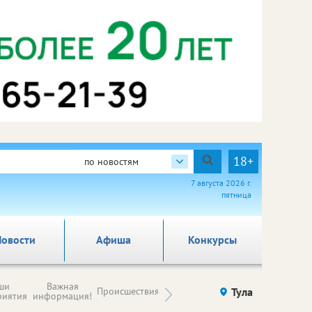
18+
по новостям
7 августа 2026 г.
пятница
овости
Афиша
Конкурсы
Новости
ши
Важная
Происшествия
Здоровье
Тула
Ку
компаний (на
риятия
информация!
правах
рекламы)