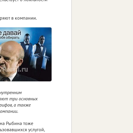
еряют в компании.
внутренним
ывают три основных
рифов, а также
компании.
нна Рыбина тоже
ьзовавшихся услугой,