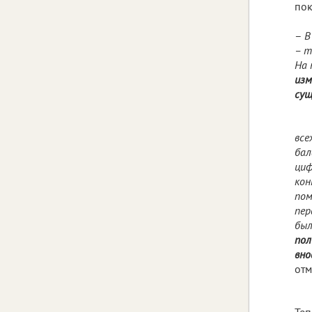
пок
–
В
– т
На 
изм
сущ
все
бал
циф
кон
пом
пер
был
пол
вно
отм
Теп