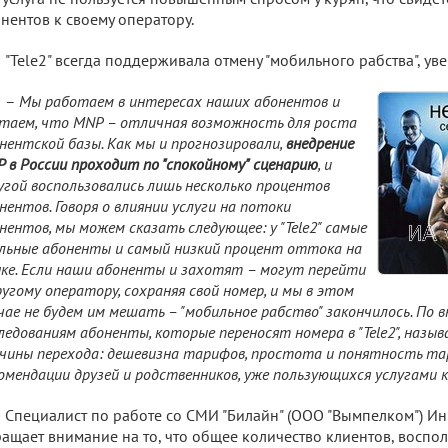
нентов к своему оператору.
"Tele2" всегда поддерживала отмену "мобильного рабства", ув
–
Мы работаем в интересах наших абонентов и
таем, что MNP – отличная возможность для роста
нентской базы. Как мы и прогнозировали,
внедрение
 в России проходит по "спокойному" сценарию
, и
угой воспользовались лишь несколько процентов
нентов. Говоря о влиянии услуги на потоки
нентов, мы можем сказать следующее: у "Tele2" самые
льные абоненты и самый низкий процент оттока на
ке. Если наши абоненты и захотят – могут перейти
ругому оператору, сохраняя свой номер, и мы в этом
чае не будем им мешать – "мобильное рабство" закончилось. По 
ледованиям абоненты, которые переносят номера в "Tele2", наз
чины перехода: дешевизна тарифов, простота и понятность та
омендации друзей и родственников, уже пользующихся услугами 
Специалист по работе со СМИ "Билайн" (ООО "Вымпелком") И
ащает внимание на то, что общее количество клиентов, воспол