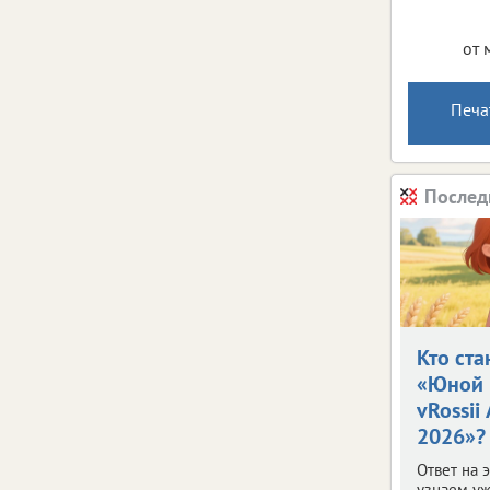
от 
Печа
Послед
Кто ста
«Юной 
vRossii
2026»?
Ответ на 
узнаем уж