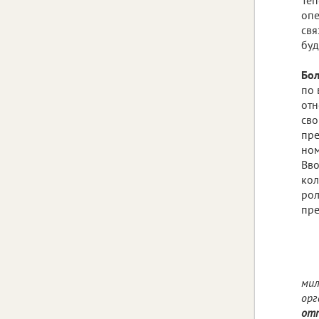
опе
свя
буд
Бол
по 
отн
сво
пре
ном
Вво
кол
рол
пре
мил
орг
отп