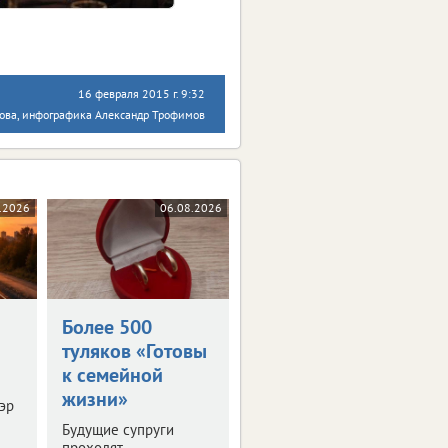
16 февраля 2015 г. 9:32
ова, инфографика Александр Трофимов
.2026
06.08.2026
Более 500
туляков «Готовы
к семейной
жизни»
эр
Будущие супруги
проходят