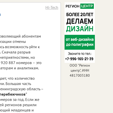
Hi-Tech
а
позволяющий абонентам
лизации отмены
ась возможность уйти к
). Сначала разрыв
неприятностями, но
 920 887 номеров – это
ООО "Регион
аторам и аналитикам.
центр", ИНН
4817003180
ает, что количество
чи. Большая часть
Ленинградскую область –
"перебежчиков"
еров за год. Если же
лей регионов решили
ающий младенцев и