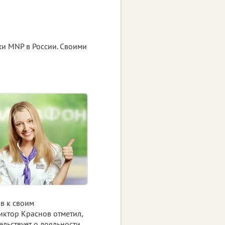
и MNP в России. Своими
в к своим
иктор Краснов отметил,
ельствует о лояльности