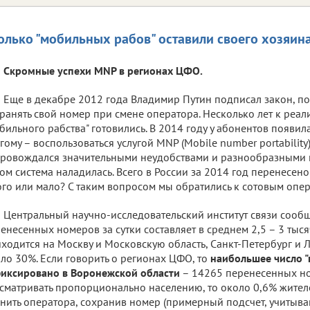
олько "мобильных рабов" оставили своего хозяин
Скромные успехи MNP в регионах ЦФО.
Еще в декабре 2012 года Владимир Путин подписал закон, 
ранять свой номер при смене оператора. Несколько лет к реа
бильного рабства" готовились. В 2014 году у абонентов появил
гому – воспользоваться услугой MNP (Mobile number portability
ровождался значительными неудобствами и разнообразными 
ом система наладилась. Всего в России за 2014 год перенесено
го или мало? С таким вопросом мы обратились к сотовым опер
Центральный научно-исследовательский институт связи сообщ
енесенных номеров за сутки составляет в среднем 2,5 – 3 тыся
ходится на Москву и Московскую область, Санкт-Петербург и 
ло 30%. Если говорить о регионах ЦФО, то
наибольшее число 
иксировано в Воронежской области
– 14265 перенесенных ном
сматривать пропорционально населению, то около 0,6% жите
нить оператора, сохранив номер (примерный подсчет, учитыв