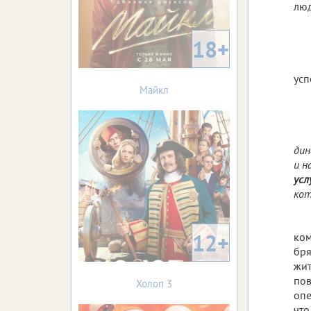
люд
18+
усп
Майкл
дин
и н
усл
кот
12+
ком
бря
жит
пов
Холоп 3
опе
что