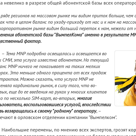
а невелико в разрезе общей абонентской базы всех операторо
 ряде регионов на массовом рынке мы видим приток больше, чем
ак что в целом баланс по уходу-приходу от нас и к нам на массо
корпоративном рынке видим больший переток к нам, нежели от н
енения абонентской базы "ВымпелКома" именно в результате MN
ественный фактор.
–
Тема MNP подробно освещалась и освещается во
х СМИ, эта услуга известна абонентам. Но текущий
анс MNP ничего не показывает на таких мелких
рах. Это меньше одного процента от всех продаж
трактов. Можно сказать, что услуга MNP не
еняла кардинально рынок, в силу того, что во-
вых, еще до ее введения на руках у многих клиентов
о по несколько SIM-карт, во-вторых,
многие
ьзователи, воспользовавшиеся услугой, впоследствии
вь возвращались к своему "родному" оператору
, –
ечают в орловском отделении компании "Вымпелком".
Наибольшие перемены, по мнению всех экспертов, грозят кор
ерь можно перевести всю организацию на более выгодные усл