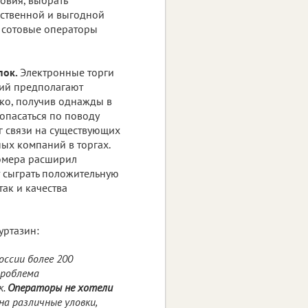
ественной и выгодной
, сотовые операторы
пок.
Электронные торги
ний предполагают
ко, получив однажды в
 опасаться по поводу
г связи на существующих
ых компаний в торгах.
номера расширил
 сыграть положительную
так и качества
уртазин:
оссии более 200
проблема
к.
Операторы не хотели
на различные уловки,