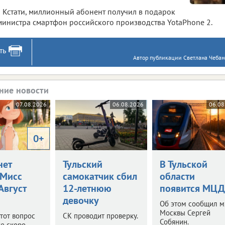
Кстати, миллионный абонент получил в подарок
министра смартфон российского производства YotaPhone 2.
ть
Автор публикации Светлана Чебан
ние новости
07.08.2026
06.08.2026
06.08
0+
нет
Тульский
В Тульской
Мисс
самокатчик сбил
области
 Август
12-летнюю
появится МЦД
девочку
Об этом сообщил м
Москвы Сергей
этот вопрос
СК проводит проверку.
Собянин.
е скоро.