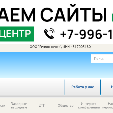
ООО "Регион центр", ИНН 4817003180
Работа у нас
Н
Заводные
Интернет-
На
сти
ДТП
Общество
выходные
конференция
мероп