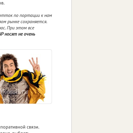
в.
 отток по портации к нам
вом рынке сохраняется.
ас. При этом все
P носят не очень
поративной связи.
овия, выбрать