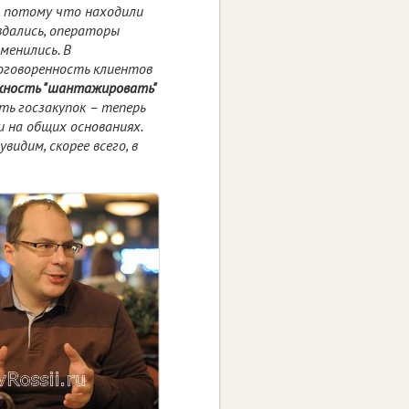
, потому что находили
авдались, операторы
менились. В
оговоренность клиентов
жность "шантажировать"
ть госзакупок – теперь
и на общих основаниях.
идим, скорее всего, в