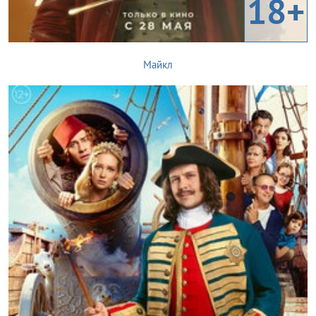
18+
Майкл