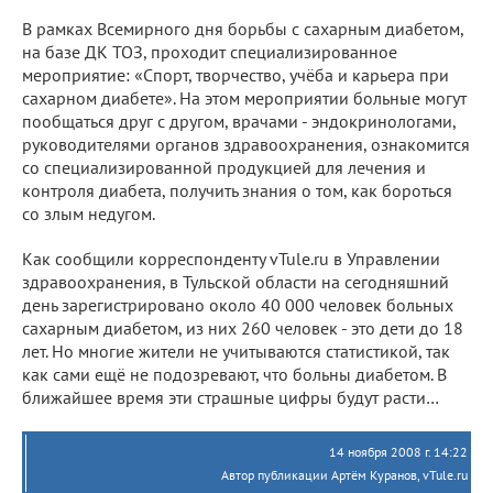
В рамках Всемирного дня борьбы с сахарным диабетом,
на базе ДК ТОЗ, проходит специализированное
мероприятие: «Спорт, творчество, учёба и карьера при
сахарном диабете». На этом мероприятии больные могут
пообщаться друг с другом, врачами - эндокринологами,
руководителями органов здравоохранения, ознакомится
со специализированной продукцией для лечения и
контроля диабета, получить знания о том, как бороться
со злым недугом.
Как сообщили корреспонденту vTule.ru в Управлении
здравоохранения, в Тульской области на сегодняшний
день зарегистрировано около 40 000 человек больных
сахарным диабетом, из них 260 человек - это дети до 18
лет. Но многие жители не учитываются статистикой, так
как сами ещё не подозревают, что больны диабетом. В
ближайшее время эти страшные цифры будут расти…
14 ноября 2008 г. 14:22
Автор публикации Артём Куранов, vTule.ru