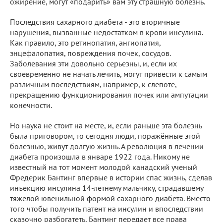
ожирение, могут «подарить» вам эту страшную болезнь.
Последствия сахарного диабета - это вторичные
нарушения, вызванные недостатком в крови инсулина.
Как правило, это ретинопатия, ангиопатия,
энцефалопатия, повреждения почек, сосудов.
Заболевания эти довольно серьезны, и, если их
своевременно не начать лечить, могут привести к самым
различным последствиям, например, к слепоте,
прекращению функционирования почек или ампутации
конечности.
Но наука не стоит на месте, и, если раньше эта болезнь
была приговором, то сегодня люди, поражённые этой
болезнью, живут долгую жизнь. А революция в лечении
диабета произошла в январе 1922 года. Никому не
известный на тот момент молодой канадский ученый
Фредерик Бантинг впервые в истории спас жизнь, сделав
инъекцию инсулина 14-летнему мальчику, страдавшему
тяжелой ювенильной формой сахарного диабета. Вместо
того чтобы получить патент на инсулин и впоследствии
сказочно разбогатеть, Бантинг передает все права