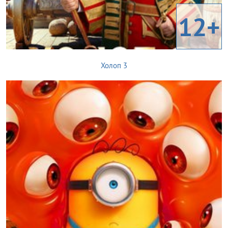
12+
Холоп 3