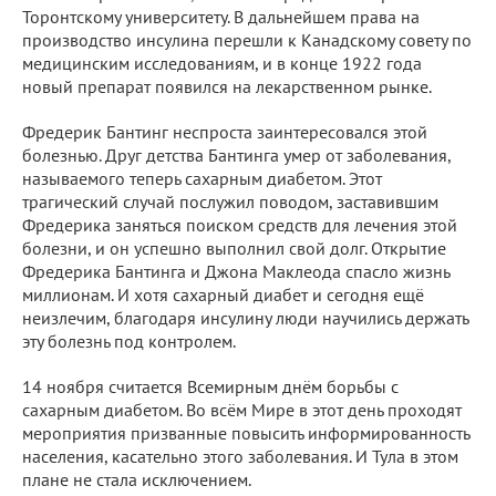
Торонтскому университету. В дальнейшем права на
производство инсулина перешли к Канадскому совету по
медицинским исследованиям, и в конце 1922 года
новый препарат появился на лекарственном рынке.
Фредерик Бантинг неспроста заинтересовался этой
болезнью. Друг детства Бантинга умер от заболевания,
называемого теперь сахарным диабетом. Этот
трагический случай послужил поводом, заставившим
Фредерика заняться поиском средств для лечения этой
болезни, и он успешно выполнил свой долг. Открытие
Фредерика Бантинга и Джона Маклеода спасло жизнь
миллионам. И хотя сахарный диабет и сегодня ещё
неизлечим, благодаря инсулину люди научились держать
эту болезнь под контролем.
14 ноября считается Всемирным днём борьбы с
сахарным диабетом. Во всём Мире в этот день проходят
мероприятия призванные повысить информированность
населения, касательно этого заболевания. И Тула в этом
плане не стала исключением.