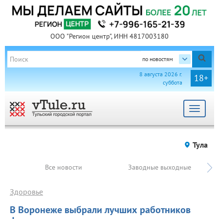
ООО "Регион центр", ИНН 4817003180
по новостям
8 августа 2026 г.
18+
суббота
Toggle
navigat
Тула
Все новости
Заводные выходные
Здоровье
В Воронеже выбрали лучших работников