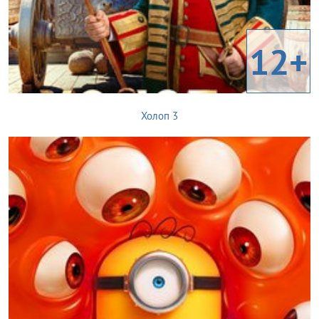
12+
Холоп 3