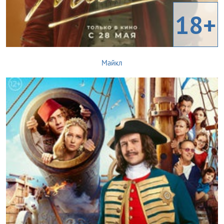
18+
Майкл