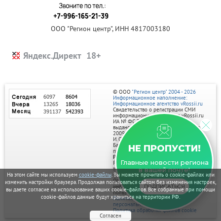
ООО "Регион центр", ИНН 4817003180
Яндекс.Директ
© ООО
"Регион центр" 2004 - 2026
Информационное наполнение:
Информационное агентство vRossii.ru
Свидетельство о регистрации СМИ
информационного агентства vRossii.ru
ИА № ФС 77‑35502
выдано РОСКОМНАДЗОРом 04 марта
2009г.
И. О. Главного редактора Нарыков А. Н.
Баннеры на портале размещаются на
НЕ ПРОПУСТИ!
правах рекламы.
Реклама на портале:
Главные новости региона
Рекламное агентство "Умный маркетинг"
тел. 7-910-267-70-40,
в вашей почте!
email: umnyy.marketing@yandex.ru
На этом сайте мы используем
cookie-файлы
. Вы можете прочитать о cookie-файлах или
Отдельные публикации могут содержать
изменить настройки браузера. Продолжая пользоваться сайтом без изменения настроек,
информацию, не предназначенную для
ПОДПИСАТЬСЯ
вы даете согласие на использование ваших cookie-файлов. Все собранные при помощи
пользователей до 18 лет.
cookie-файлов данные будут храниться на территории РФ.
Политика в отношении обработки
персональных данных
Политика обработки файлов cookie
Согласен