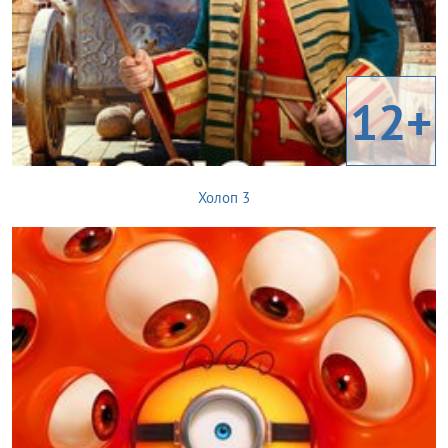
12+
Холоп 3