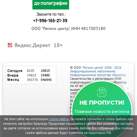
ООО "Регион центр", ИНН 4817003180
Яндекс.Директ
© ООО
"Регион центр" 2004 - 2026
Информационное наполнение:
Информационное агентство vRossii.ru
Свидетельство о регистрации СМИ
информационного агентства vRossii.ru
ИА № ФС 77‑35502
выдано РОСКОМНАДЗОРом 04 марта
2009г.
И. О. Главного редактора Нарыков А. Н.
Баннеры на портале размещаются на
НЕ ПРОПУСТИ!
правах рекламы.
Реклама на портале:
Главные новости региона
Рекламное агентство "Умный маркетинг"
тел. 7-910-267-70-40,
в вашей почте!
email: umnyy.marketing@yandex.ru
На этом сайте мы используем
cookie-файлы
. Вы можете прочитать о cookie-файлах или
Отдельные публикации могут содержать
изменить настройки браузера. Продолжая пользоваться сайтом без изменения настроек,
информацию, не предназначенную для
ПОДПИСАТЬСЯ
вы даете согласие на использование ваших cookie-файлов. Все собранные при помощи
пользователей до 18 лет.
cookie-файлов данные будут храниться на территории РФ.
Политика в отношении обработки