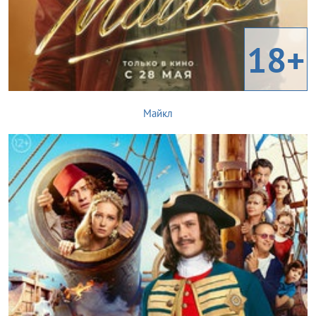
18+
Майкл