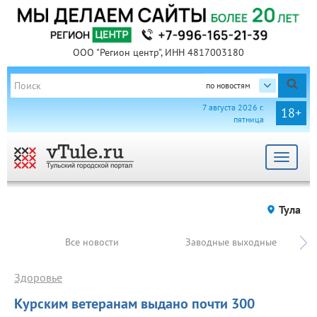
ООО "Регион центр", ИНН 4817003180
по новостям
7 августа 2026 г.
18+
пятница
Toggle
navigat
Тула
Все новости
Заводные выходные
Здоровье
Курским ветеранам выдано почти 300