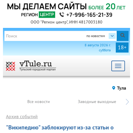
ООО "Регион центр", ИНН 4817003180
по новостям
8 августа 2026 г.
18+
суббота
Toggle
navigat
Тула
Все новости
Заводные выходные
Архив событий
"Википедию" заблокируют из-за статьи о