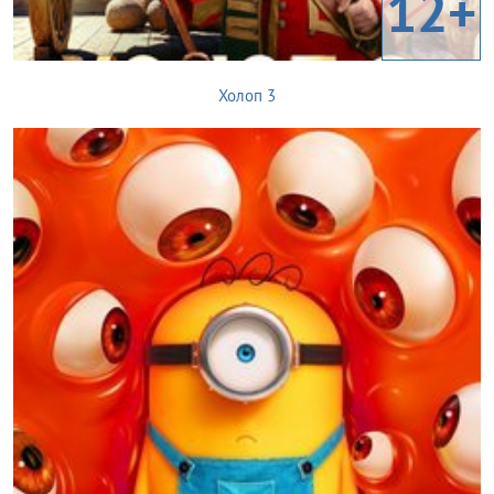
12+
Холоп 3