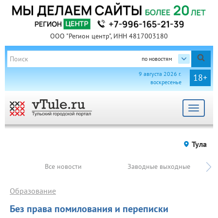
ООО "Регион центр", ИНН 4817003180
по новостям
9 августа 2026 г.
18+
воскресенье
Toggle
navigat
Тула
Все новости
Заводные выходные
Образование
Без права помилования и переписки