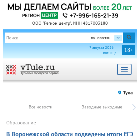
ООО "Регион центр", ИНН 4817003180
по новостям
7 августа 2026 г.
18+
пятница
Toggle
navigat
Тула
Все новости
Заводные выходные
Образование
В Воронежской области подведены итоги ЕГЭ