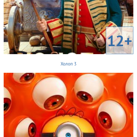
12+
Холоп 3