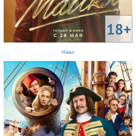
18+
Майкл