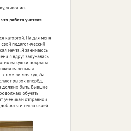
ку, живопись.
, что работа учителя
ся каторгой. На для меня
 свой педагогический
ская мечта. Я занимаюсь
ени я вдруг задумалась
многих макушки покрыты
ножия маленькая
 в этом ли моя судьба
елают рывок вперёд,
 и должно быть. Бывшие
 продолжаю обучать
жит ученикам отправной
 доброты и тепла своей