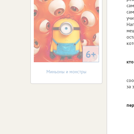
сам
сам
учи
Нап
меш
ост
кот
6+
кто
Миньоны и монстры
соо
за 
пер