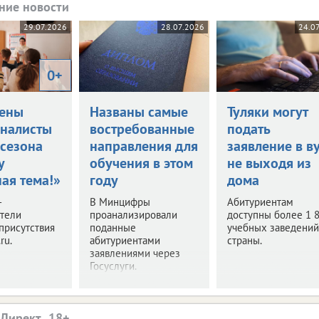
ние новости
29.07.2026
28.07.2026
24.0
0+
ены
Названы самые
Туляки могут
налисты
востребованные
подать
 сезона
направления для
заявление в в
у
обучения в этом
не выходя из
ая тема!»
году
дома
–
В Минцифры
Абитуриентам
ители
проанализировали
доступны более 1 
присутствия
поданные
учебных заведений
ru.
абитуриентами
страны.
заявлениями через
Госуслуги.
.Директ