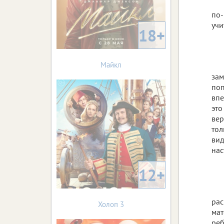
по-
учи
18+
Майкл
зам
поп
впе
это
вер
тол
вид
нас
12+
рас
Холоп 3
мат
реб