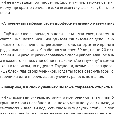
- Я не вижу здесь противоречия. Строгий учитель может быть и
моему, прекрасно сочетаются. Во всяком случае, я хочу быть с
телем.
- А почему вы выбрали своей профессией именно математик
- Ещё в детстве я поняла, что должна стать учителем, потому ч
ечательные наставники - мои учителя. Удивительное дело: на м
адаются совершенно потрясающие люди, которые всё время п
рёд в плане развития. Я работаю учителем 39 лет, почти 20 из ни
 время я ни разу не разочаровалась в своей работе. Главное в н
а в каждого из них, способность находить "жемчужину" в каждо
ько наставником, но и другом. Трудности, неудачи, разочарован
ишь блеск глаз своих учеников. Тогда ты готов свернуть горы, 
троение и идти вперёд, дарить ученику радость познания.
- Наверное, и в своих учениках Вы тоже стараетесь открыть 
- Я - счастливый учитель, потому что мои ученики талантливы.
крыть все свои способности. Но пока у меня получается находи
ематический талант. А ведь есть ещё много других. Чтобы не пог
ёнку свободу. Только тогда, на мой взгляд, он сумеет понять, чт