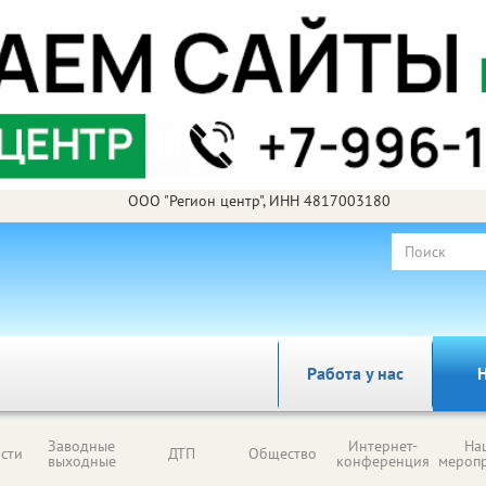
ООО "Регион центр", ИНН 4817003180
Работа у нас
Н
Заводные
Интернет-
На
сти
ДТП
Общество
выходные
конференция
мероп