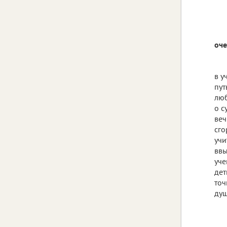
оче
в у
пут
люб
о с
веч
сго
учи
ввы
уче
дет
точ
душ