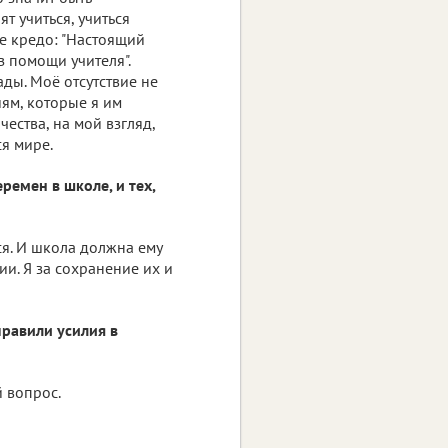
т учиться, учиться
ое кредо: "Настоящий
з помощи учителя".
ды. Моё отсутствие не
ям, которые я им
чества, на мой взгляд,
я мире.
емен в школе, и тех,
тся. И школа должна ему
ии. Я за сохранение их и
правили усилия в
 вопрос.