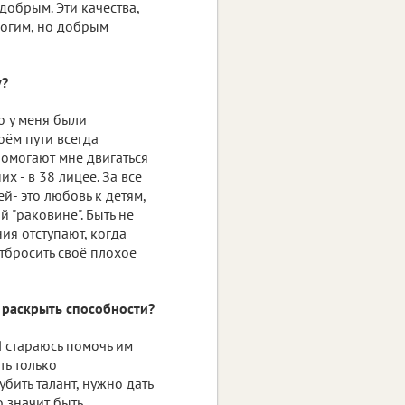
 добрым. Эти качества,
трогим, но добрым
у?
то у меня были
оём пути всегда
омогают мне двигаться
х - в 38 лицее. За все
ей- это любовь к детям,
й "раковине". Быть не
ия отступают, когда
отбросить своё плохое
и раскрыть способности?
 Я стараюсь помочь им
ть только
убить талант, нужно дать
о значит быть