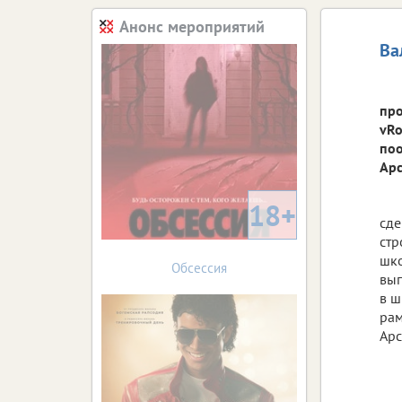
Анонс мероприятий
Ва
про
vRo
поо
Арс
18+
сде
стр
шко
Обсессия
вып
в ш
рам
Арс