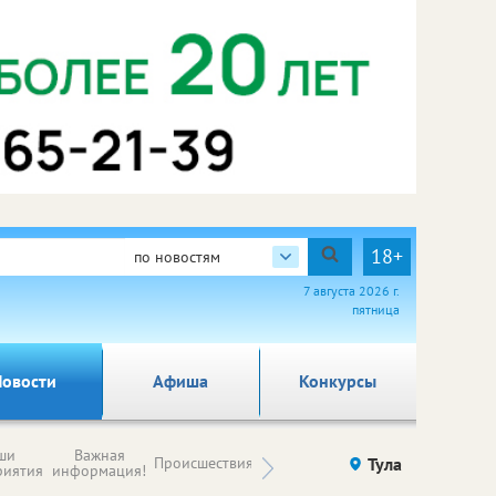
18+
по новостям
7 августа 2026 г.
пятница
овости
Афиша
Конкурсы
Новости
ши
Важная
Происшествия
Здоровье
Тула
Ку
компаний (на
риятия
информация!
правах
рекламы)