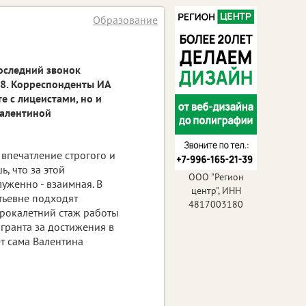
Образование
последний звонок
38. Корреспонденты ИА
е с лицеистами, но и
Валентиной
впечатление строгого и
, что за этой
ООО "Регион
уженно - взаимная. В
центр", ИНН
тьевне подходят
4817003180
орокалетний стаж работы
 гранта за достижения в
ет сама Валентина