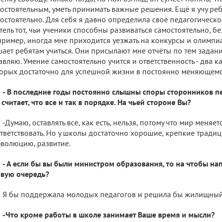
остоятельным, уметь принимать важные решения. Ещё я учу ребя
остоятельно. Для себя я давно определила своё педагогическ
тель тот, чьи ученики способны развиваться самостоятельно, бе
ример, иногда мне приходится уезжать на конкурсы и олимпиа
ает ребятам учиться. Они присылают мне отчёты по тем задани
авляю. Умение самостоятельно учится и ответственность - два ка
орых достаточно для успешной жизни в постоянно меняющемс
- В последние годы постоянно слышны споры сторонников пер
 считает, что все и так в порядке. На чьей стороне Вы?
-Думаю, оставлять все, как есть, нельзя, потому что мир меняе
тветствовать. Но у школы достаточно хорошие, крепкие традиц
эволюцию, развитие.
- А если бы вы были министром образования, то на чтобы на
вую очередь?
Я бы поддержала молодых педагогов и решила бы жилищный
-Что кроме работы в школе занимает Ваше время и мысли?