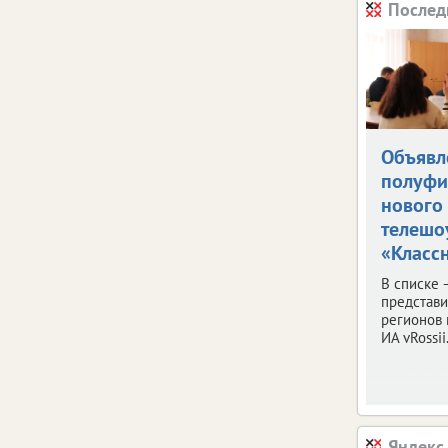
Послед
Объявл
полуфи
нового
телешо
«Классн
В списке 
представ
регионов 
ИА vRossii.
Яндекс