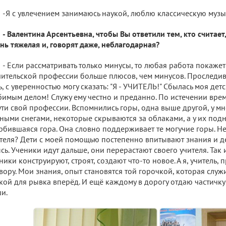
-Я с увлечением занимаюсь наукой, люблю классическую музы
- Валентина Арсентьевна, чтобы Вы ответили тем, кто считает
нь тяжелая и, говорят даже, неблагодарная?
- Если рассматривать только минусы, то любая работа покажет
чительской профессии больше плюсов, чем минусов. Проследив
ь, с уверенностью могу сказать: "Я - УЧИТЕЛЬ!" Сбылась моя дет
имым делом! Служу ему честно и преданно. По истечении врем
ути свой профессии. Вспомнились горы, одна выше другой, у 
ными снегами, некоторые скрываются за облаками, а у их под
рбившаяся гора. Она словно поддерживает те могучие горы. Не
теля? Дети с моей помощью постепенно впитывают знания и д
сь. Ученики идут дальше, они перерастают своего учителя. Так
ники конструируют, строят, создают что-то новое. А я, учитель,
вору. Мои знания, опыт становятся той горочкой, которая слу
кой для рывка вперёд. И ещё каждому в дорогу отдаю частичку
и.