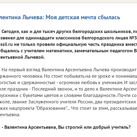
лентина Лычева: Моя детская мечта сбылась
Сегодня, как и для тысяч других белгородских школьников, 
звенел для одиннадцати классников белгородского лицея №
ssii.ru не только провели официальную часть праздника вмест
бщались с учителем математики, замечательным педагогом 
ентьевной Лычевой.
На первый взгляд Валентина Арсентьевна Лычева производит 
ржанного человека. Но стоит побывать на ее уроке и понимаешь
огостью и сдержанностью - огромная любовь к ученикам. И засл
ле праздник - Последний звонок, и то дело к Валентине Арсен
ускники с букетами цветов и словами благодарности. Почти с
коле, звание Заслуженного учителя России, два президентских
ках нацпроекта "Образование"... Что стоит за этим, рассказыва
ентьевна.
- Валентина Арсентьевна, Вы строгий или добрый учитель?