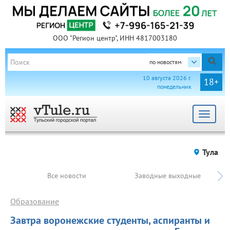
ООО "Регион центр", ИНН 4817003180
по новостям
10 августа 2026 г.
18+
понедельник
Toggle
navigat
Тула
Все новости
Заводные выходные
Образование
Завтра воронежские студенты, аспиранты и