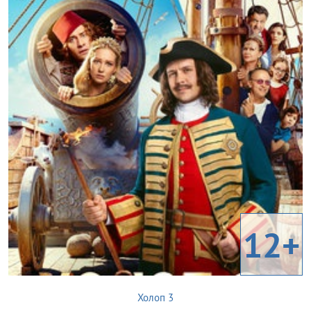
12+
Холоп 3