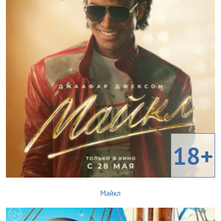
18+
Майкл