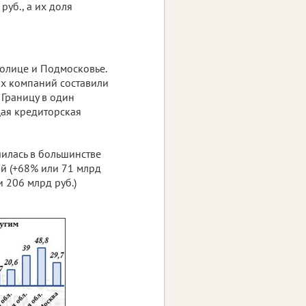
руб., а их доля
толице и Подмосковье.
их компаний составили
 Границу в один
щая кредиторская
чилась в большинстве
й (+68% или 71 млрд
и 206 млрд руб.)