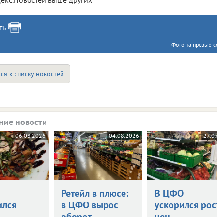
ть
Фото на превью с
ся к списку новостей
ние новости
06.08.2026
04.08.2026
27.0
Ретейл в плюсе:
В ЦФО
ился
в ЦФО вырос
ускорился рос
оборот
цен