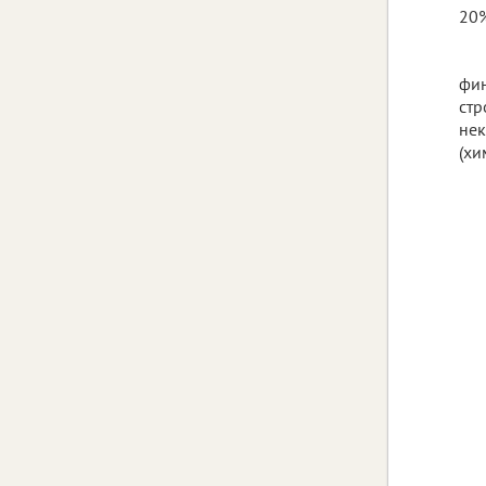
20%
фин
стр
нек
(хи