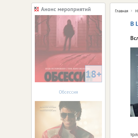
Анонс мероприятий
Главная
Н
В 
Вс
18+
Обсессия
трл