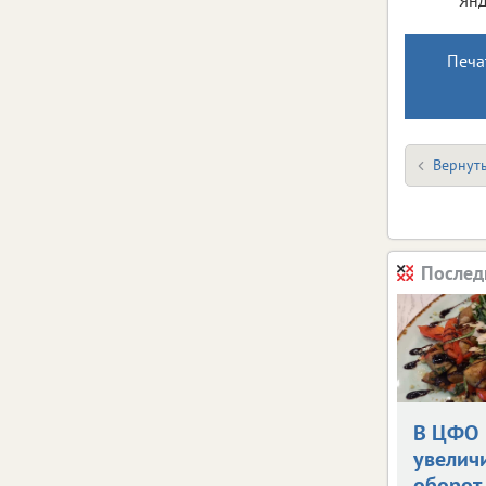
Печа
Вернуть
Послед
В ЦФО
увелич
оборот