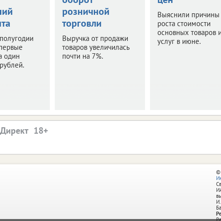
ний
розничной
Выяснили причины
та
торговли
роста стоимости
основных товаров 
 полугодии
Выручка от продажи
услуг в июне.
впервые
товаров увеличилась
а один
почти на 7%.
рублей.
.Директ
©
И
С
И
в
И.
Б
Р
Р