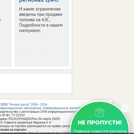
И какие ограничения
Изучили цены и
введены при продаже
выяснили, как они
и
топлива на АЗС.
изменились в городах
Подробности в нашем
присутствия ИА
материале.
vRossii.ru.
 ООО
"Регион центр" 2004 - 2026
нформационное наполнение: Информационное агентство vRossii.ru
видетельство о регистрации СМИ информационного агентства vRossii.ru
А № ФС 77‑35502
ыдано РОСКОМНАДЗОРом 04 марта 2009г.
НЕ ПРОПУСТИ!
 О. Главного редактора Нарыков А. Н.
аннеры на портале размещаются на правах рекламы.
еклама на портале:
Главные новости региона
екламное агентство "Умный маркетинг" тел. 7-910-267-70-40,