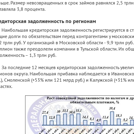
ьше. Размер невозвращенных в срок займов равнялся 2,5 трлн 
тавляла 3,8 процента.
едиторская задолженность по регионам
Наибольшая кредиторская задолженность регистрируется в с
ие долги по обязательствам перед контрагентами у московск
2 трлн руб. У организаций в Московской области - 9,9 трлн руб.
ллион также преодолели компании в Тульской области. Их об
олженность – 1,3 трлн руб.
За последние 12 месяцев кредиторская задолженность увели
ионов округа. Наибольшая прибавка наблюдается в Ивановско
.), Смоленской (+53% или 121 млрд руб.) и Калужской (+31% ил
ластях.