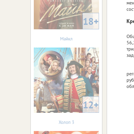
мен
сос
18+
Кр
Общ
Майкл
56,
три
зад
рег
руб
об
12+
Холоп 3