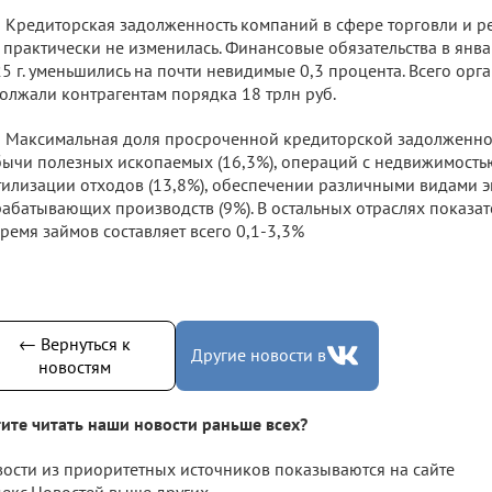
Кредиторская задолженность компаний в сфере торговли и р
 практически не изменилась. Финансовые обязательства в янва
5 г. уменьшились на почти невидимые 0,3 процента. Всего орг
олжали контрагентам порядка 18 трлн руб.
Максимальная доля просроченной кредиторской задолженнос
ычи полезных ископаемых (16,3%), операций с недвижимость
тилизации отходов (13,8%), обеспечении различными видами э
абатывающих производств (9%). В остальных отраслях показа
ремя займов составляет всего 0,1-3,3%
← Вернуться к
Другие новости в
новостям
ите читать наши новости раньше всех?
ости из приоритетных источников показываются на сайте
екс.Новостей выше других