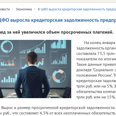
овости
Экономика
В ЦФО выросла кредиторская задолженность предп
ЦФО выросла кредиторская задолженность предп
лед за ней увеличился объем просроченных платежей.
На конец января
задолженность орга
составляла 73,5 трлн
показатели по итогам
Такие данные привел
докладе "Социально-
положение России". Т
кредиторская задолж
трлн руб. или на 5%.
обязательства компан
трлн руб. или на 15%
Вырос и размер просроченной кредиторской задолженности. К
н руб., что составляет 4,3% от всех неоплаченных обязательст