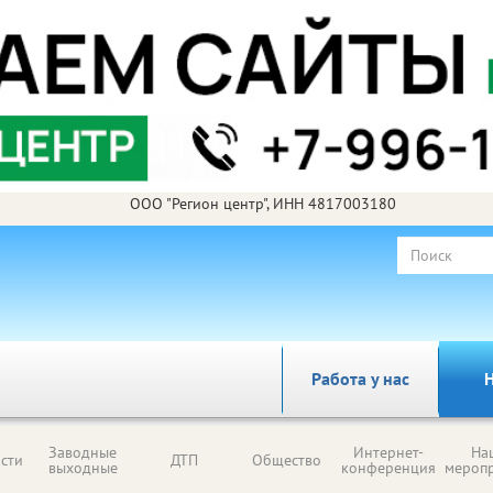
ООО "Регион центр", ИНН 4817003180
Работа у нас
Н
Заводные
Интернет-
На
сти
ДТП
Общество
выходные
конференция
мероп