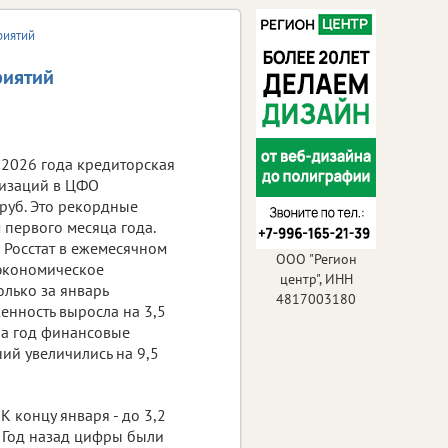
риятий
риятий
 2026 года кредиторская
низаций в ЦФО
 руб. Это рекордные
 первого месяца года.
 Росстат в ежемесячном
ООО "Регион
экономическое
центр", ИНН
олько за январь
4817003180
енность выросла на 3,5
 За год финансовые
ий увеличились на 9,5
.
 концу января - до 3,2
в. Год назад цифры были