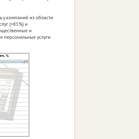
ь у компаний из области
луг (+81%) и
общественные и
е персональные услуги