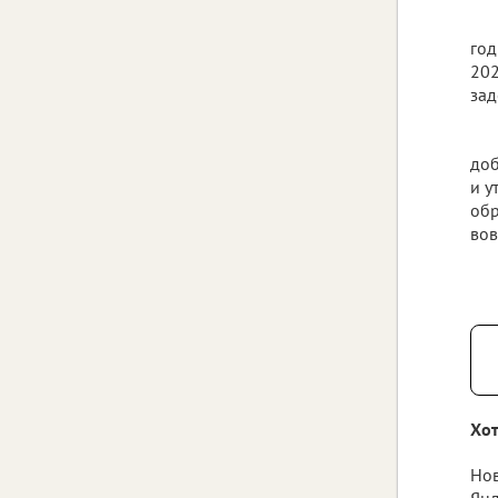
год
202
зад
доб
и у
обр
вов
Хот
Нов
Янд