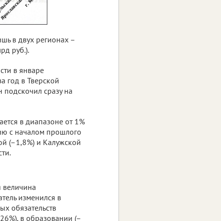
шь в двух регионах –
рд руб.).
сти в январе
за год в Тверской
он подскочил сразу на
ается в диапазоне от 1%
нию с началом прошлого
ой (–1,8%) и Калужской
ти.
я величина
атель изменился в
ых обязательств
26%), в образовании (–