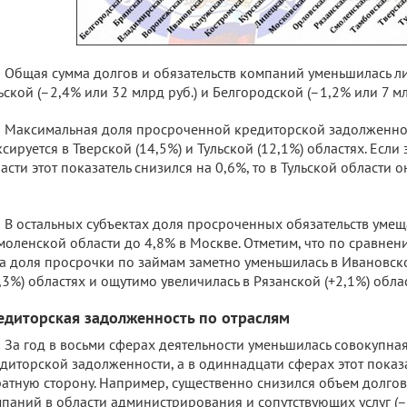
Общая сумма долгов и обязательств компаний уменьшилась ли
ьской (–2,4% или 32 млрд руб.) и Белгородской (–1,2% или 7 мл
Максимальная доля просроченной кредиторской задолженно
сируется в Тверской (14,5%) и Тульской (12,1%) областях. Если 
асти этот показатель снизился на 0,6%, то в Тульской области 
В остальных субъектах доля просроченных обязательств умещ
моленской области до 4,8% в Москве. Отметим, что по сравне
а доля просрочки по займам заметно уменьшилась в Ивановск
,3%) областях и ощутимо увеличилась в Рязанской (+2,1%) облас
едиторская задолженность по отраслям
За год в восьми сферах деятельности уменьшилась совокупна
диторской задолженности, а в одиннадцати сферах этот показ
атную сторону. Например, существенно снизился объем долгов
паний в области администрирования и сопутствующих услуг (–