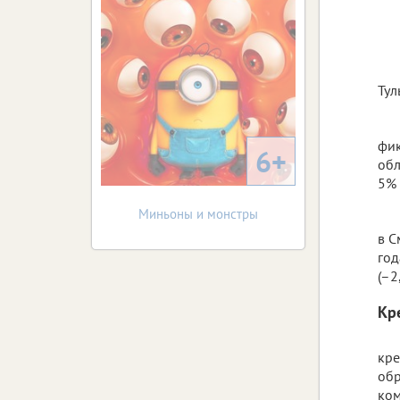
Тул
фик
6+
обл
5%
Миньоны и монстры
в С
год
(–2
Кр
кре
обр
ком