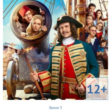
12+
Холоп 3