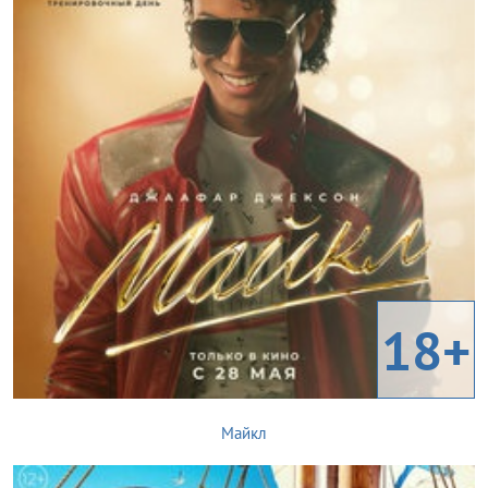
18+
Майкл