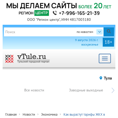
ООО "Регион центр", ИНН 4817003180
по новостям
9 августа 2026 г.
18+
воскресенье
Toggle
navigat
Тула
Все новости
Заводные выходные
Главная
Новости
Экономика
Как вырастут тарифы ЖКХ в