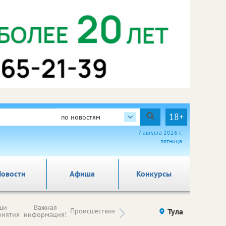
18+
по новостям
7 августа 2026 г.
пятница
овости
Афиша
Конкурсы
Новости
ши
Важная
Происшествия
Здоровье
Тула
Ку
компаний (на
риятия
информация!
правах
рекламы)