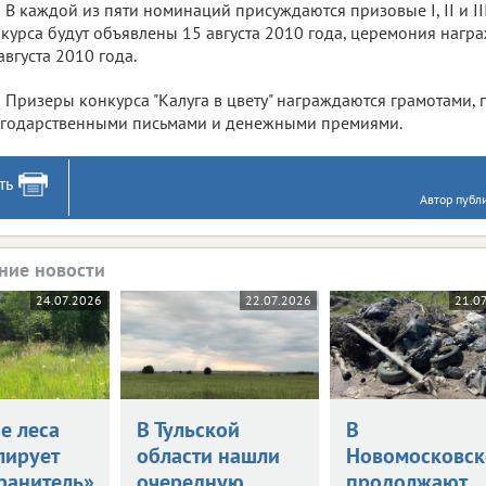
В каждой из пяти номинаций присуждаются призовые I, II и III
курса будут объявлены 15 августа 2010 года, церемония нагр
августа 2010 года.
Призеры конкурса "Калуга в цвету" награждаются грамотами, 
годарственными письмами и денежными премиями.
ть
Автор публ
ние новости
24.07.2026
22.07.2026
21.0
е леса
В Тульской
В
лирует
области нашли
Новомосковск
ранитель»
очередную
продолжают