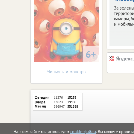
За зелен
территори
камеры, б
и мобильн
6+
Яндекс
Миньоны и монстры
На этом сайте мы используем
cookie-файлы
. Вы можете прочит