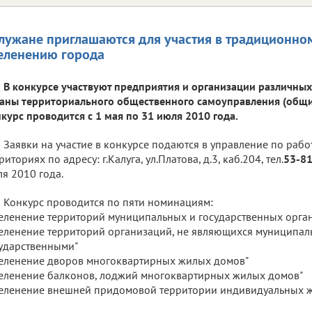
лужане приглашаются для участия в традиционно
еленению города
В конкурсе участвуют предприятия и организации различных
аны территориального общественного самоуправления (общин
курс проводится с 1 мая по 31 июля 2010 года.
Заявки на участие в конкурсе подаются в управление по рабо
риториях по адресу: г.Калуга, ул.Платова, д.3, каб.204, тел.
53-8
я 2010 года.
Конкурс проводится по пяти номинациям:
еленение территорий муниципальных и государственных орга
еленение территорий организаций, не являющихся муниципал
ударственными"
еленение дворов многоквартирных жилых домов"
еленение балконов, лоджий многоквартирных жилых домов"
еленение внешней придомовой территории индивидуальных ж