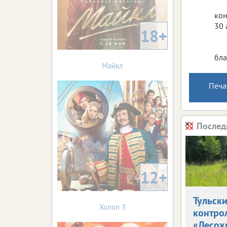
кон
30 
18+
бла
Майкл
Печа
Послед
12+
Тульски
Холоп 3
контро
«Лесох