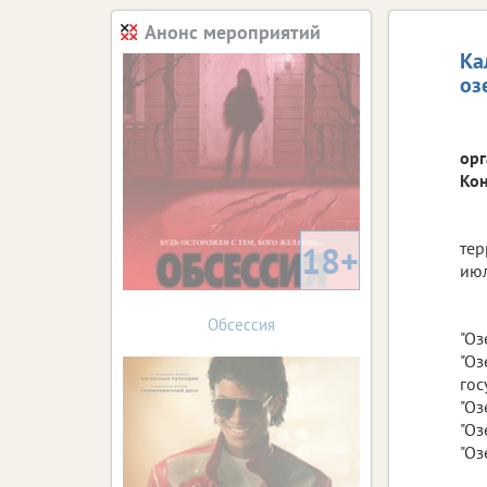
Анонс мероприятий
Ка
оз
орг
Кон
тер
18+
июл
Обсессия
"Оз
"Оз
гос
"Оз
"Оз
"Оз