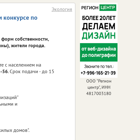
Экология
м конкурсе по
 форм собственности,
ы), жители города.
те с населением на
1-56
. Срок подачи - до 15
ООО "Регион
центр", ИНН
4817003180
низаций"
ьными и
илых домов".