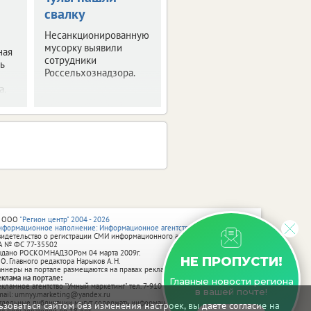
свалку
кизильника
Несанкционированную
Посадочный материал
мусорку выявили
выращивали в
ная
сотрудники
климатических
ь
Россельхознадзора.
условиях, схожих с
региональными.
а.
 ООО
"Регион центр" 2004 - 2026
нформационное наполнение: Информационное агентство vRossii.ru
видетельство о регистрации СМИ информационного агентства vRossii.ru
А № ФС 77‑35502
ыдано РОСКОМНАДЗОРом 04 марта 2009г.
НЕ ПРОПУСТИ!
 О. Главного редактора Нарыков А. Н.
аннеры на портале размещаются на правах рекламы.
еклама на портале:
Главные новости региона
екламное агентство "Умный маркетинг" тел. 7-910-267-70-40,
в вашей почте!
mail: umnyy.marketing@yandex.ru
тдельные публикации могут содержать информацию, не предназначенную
зоваться сайтом без изменения настроек, вы даете согласие на
ля пользователей до 18 лет.