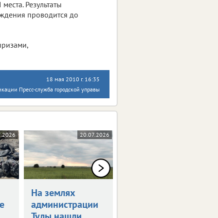
 места. Результаты
аждения проводится до
призами,
18 мая 2010 г. 16:35
икации Пресс-служба городской управы
7.2026
20.07.2026
19.06.2026
На землях
В Туле высадят
е
администрации
свыше тысячи
Тулы нашли
саженцев