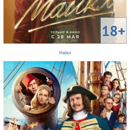
18+
Майкл