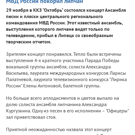
МВД России покорил липчан
29 ноября в ККЗ "Октябрь" состоялся концерт Ансамбля
песни и пляски центрального регионального
командования МВД России. Этот известный ансамбль,
выступления которого липчане видят только по
телевидению, прибыл в Липецк со своеобразным
творческим отчетом.
Зрителям концерт понравился. Тепло были встречены
выступления 4-х кратного участника Парада Победы
вокальной группы ансамбля, солиста Александра
Васильева, лауреата международных конкурсов Ларисы
Палатневой, лауреата телевизионного конкурса "Лирика
России" Елены Антоновой, балетной группы.
Но больше всего аплодисментов и цветов выпало на
долю солиста ансамбля липчанина Александра
Кургузкина. Одну из песен в его исполнении – "Офицеры"
зал приветствовал стоя.
Приятной неожиданностью назвала этот концерт