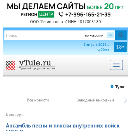
ООО "Регион центр", ИНН 4817003180
по новостям
8 августа 2026 г.
18+
суббота
Toggle
navigat
Тула
Все новости
Заводные выходные
Культура
Ансамбль песни и пляски внутренних войск