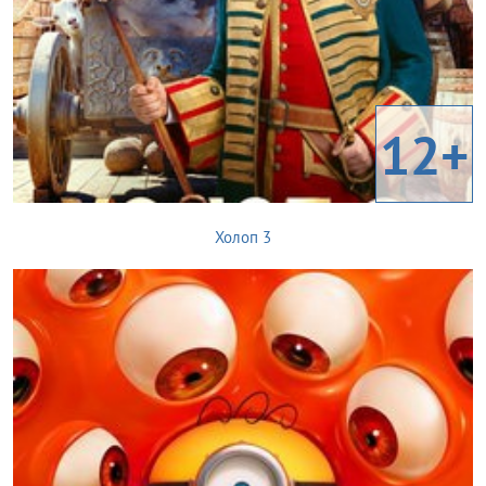
12+
Холоп 3