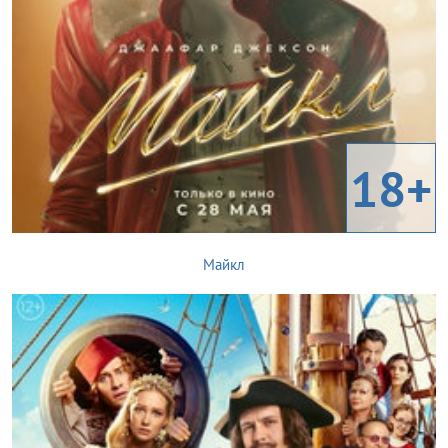
18+
Майкл