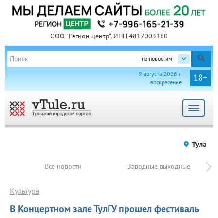
ООО "Регион центр", ИНН 4817003180
по новостям
9 августа 2026 г.
18+
воскресенье
Toggle
navigat
Тула
Все новости
Заводные выходные
Культура
В Концертном зале ТулГУ прошел фестиваль