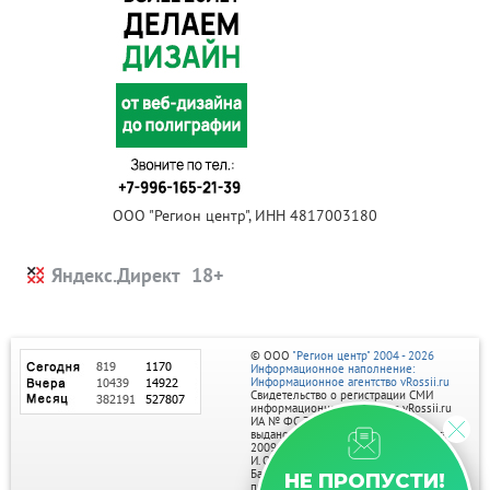
ООО "Регион центр", ИНН 4817003180
Яндекс.Директ
© ООО
"Регион центр" 2004 - 2026
Информационное наполнение:
Информационное агентство vRossii.ru
Свидетельство о регистрации СМИ
информационного агентства vRossii.ru
ИА № ФС 77‑35502
выдано РОСКОМНАДЗОРом 04 марта
2009г.
И. О. Главного редактора Нарыков А. Н.
Баннеры на портале размещаются на
НЕ ПРОПУСТИ!
правах рекламы.