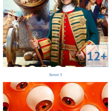
12+
Холоп 3