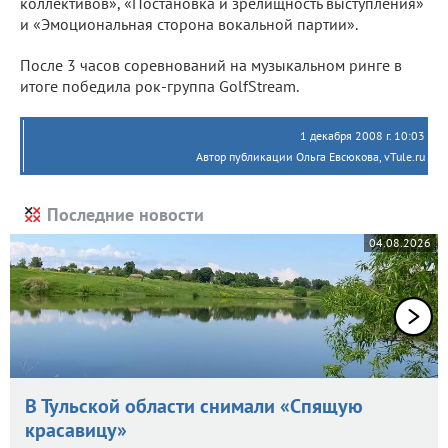
коллективов», «Постановка и зрелищность выступления»
и «Эмоциональная сторона вокальной партии».
После 3 часов соревнований на музыкальном ринге в
итоге победила рок-группа GolfStream.
1 декабря 2008 г. 10:03
Автор публикации Ольга Евсюкова, vTule.ru
Последние новости
04.08.2026
В Тульской области снимали «Спящую
красавицу»