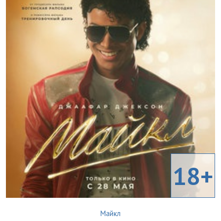
18+
Майкл