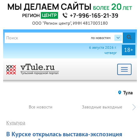
ООО "Регион центр", ИНН 4817003180
по новостям
6 августа 2026 г.
18+
четверг
Toggle
navigat
Тула
Все новости
Заводные выходные
Культура
В Курске открылась выставка-экспозиция