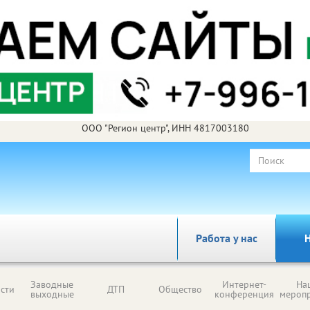
ООО "Регион центр", ИНН 4817003180
Работа у нас
Н
Заводные
Интернет-
На
сти
ДТП
Общество
выходные
конференция
мероп