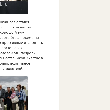
Михайлов остался
наш спектакль был
хорошо. А ему
торого была похожа на
кспрессивные итальянцы,
 просто новая
 словом эти гастроли
их наставников. Участие в
 опыт, позитивное
 путешествий.