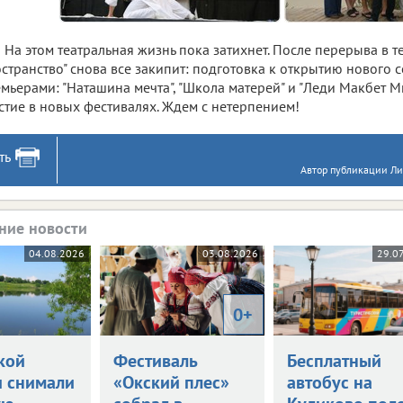
На этом театральная жизнь пока затихнет. После перерыва в т
странство" снова все закипит: подготовка к открытию нового с
мьерами: "Наташина мечта", "Школа матерей" и "Леди Макбет М
стие в новых фестивалях. Ждем с нетерпением!
ть
Автор публикации Л
ние новости
04.08.2026
03.08.2026
29.0
0+
кой
Фестиваль
Бесплатный
и снимали
«Окский плес»
автобус на