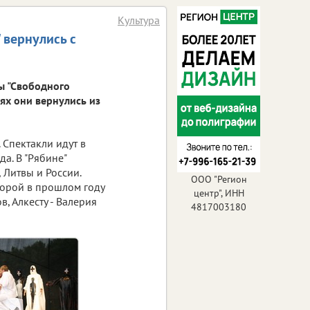
Культура
 вернулись с
ты "Свободного
ях они вернулись из
 Спектакли идут в
а. В "Рябине"
 Литвы и России.
ООО "Регион
оторой в прошлом году
центр", ИНН
, Алкесту - Валерия
4817003180