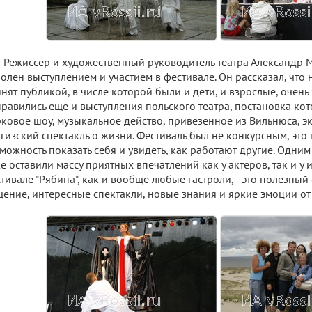
Режиссер и художественный руководитель театра Александр 
олен выступлением и участием в фестивале. Он рассказал, что 
нят публикой, в числе которой были и дети, и взрослые, очень 
равились еще и выступления польского театра, постановка ко
ковое шоу, музыкальное действо, привезенное из Вильнюса, э
гизский спектакль о жизни. Фестиваль был не конкурсным, это
можность показать себя и увидеть, как работают другие. Одним
е оставили массу приятных впечатлений как у актеров, так и у 
тивале "Рябина", как и вообще любые гастроли, - это полезный
ение, интересные спектакли, новые знания и яркие эмоции от