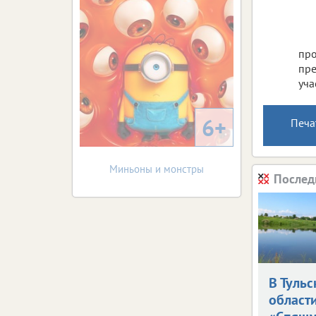
про
пре
уча
6+
Печа
Миньоны и монстры
Послед
В Тульс
област