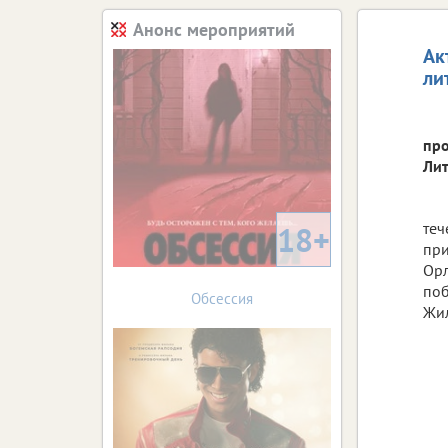
Анонс мероприятий
Ак
ли
про
Лит
теч
18+
при
Орл
поб
Обсессия
Жи