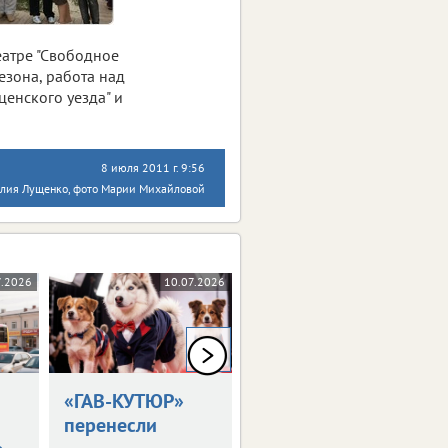
еатре "Свободное
езона, работа над
ценского уезда" и
8 июля 2011 г. 9:56
илия Лущенко, фото Марии Михайловой
7.2026
10.07.2026
09.07.2026
0+
«ГАВ-КУТЮР»
В Москве
перенесли
начались Дни