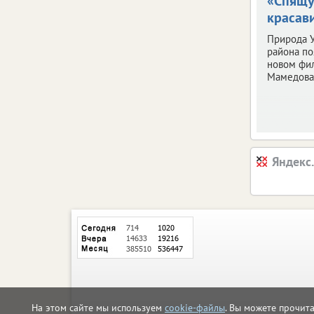
«Спящ
красав
Природа У
района по
новом фи
Мамедова
Яндекс
На этом сайте мы используем
cookie-файлы
. Вы можете прочит