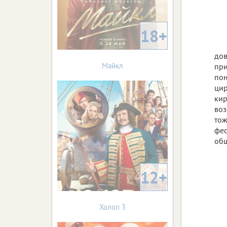
18+
дов
Майкл
при
пон
цир
кир
воз
тож
фес
общ
12+
Холоп 3