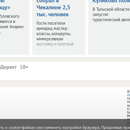
ую
собрал в
Куликово пол
ицу»
Чекалине 2,5
В Тульской области
тыс. человек
запустят
зловского
туристический авто
явится в
Гости посетили
льме Анарио
ярмарку, мастер-
.
классы, концерты,
иммерсивную
выставку и круглый
стол по туризму.
.Директ
©
И
С
И
в
И.
Б
Р
Р
e
О
ать о cookie-файлах или изменить настройки браузера. Продолжая поль
д