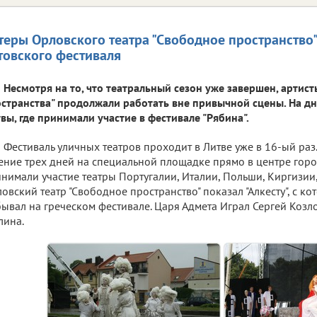
теры Орловского театра "Свободное пространство"
товского фестиваля
Несмотря на то, что театральный сезон уже завершен, артис
странства" продолжали работать вне привычной сцены. На дн
вы, где принимали участие в фестивале "Рябина".
Фестиваль уличных театров проходит в Литве уже в 16-ый раз.
ение трех дней на специальной площадке прямо в центре город
нимали участие театры Португалии, Италии, Польши, Киргизии,
овский театр "Свободное пространство" показал "Алкесту", с к
ывал на греческом фестивале. Царя Адмета Играл Сергей Козлов
лина.