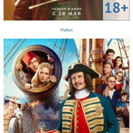
18+
Майкл