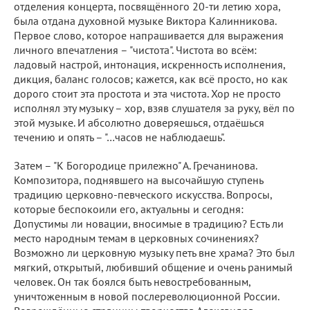
отделения концерта, посвящённого 20-ти летию хора,
была отдана духовной музыке Виктора Калинникова.
Первое слово, которое напрашивается для выражения
личного впечатления – "чистота". Чистота во всём:
ладовый настрой, интонация, искренность исполнения,
дикция, баланс голосов; кажется, как всё просто, но как
дорого стоит эта простота и эта чистота. Хор не просто
исполнял эту музыку – хор, взяв слушателя за руку, вёл по
этой музыке. И абсолютно доверяешься, отдаёшься
течению и опять – "…часов не наблюдаешь".
Затем – "К Богородице прилежно" А. Гречанинова.
Композитора, поднявшего на высочайшую ступень
традицию церковно-певческого искусства. Вопросы,
которые беспокоили его, актуальны и сегодня:
Допустимы ли новации, вносимые в традицию? Есть ли
место народным темам в церковных сочинениях?
Возможно ли церковную музыку петь вне храма? Это был
мягкий, открытый, любивший общение и очень ранимый
человек. Он так боялся быть невостребованным,
уничтоженным в новой послереволюционной России.