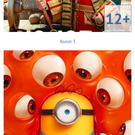
12+
Холоп 3