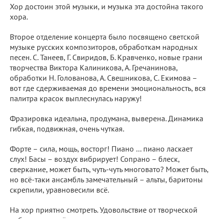
Хор достоин этой музыки, и музыка эта достойна такого
хора.
Второе отделение концерта было посвящено светской
музыке русских композиторов, обработкам народных
песен. С. Танеев, Г. Свиридов, Б. Кравченко, новые грани
творчества Виктора Калиникова, А. Гречанинова,
обработки Н. Голованова, А. Свешникова, С. Екимова –
вот где сдерживаемая до времени эмоциональность, вся
палитра красок выплеснулась наружу!
Фразировка идеальна, продумана, выверена. Динамика
гибкая, подвижная, очень чуткая.
Форте – сила, мощь, восторг! Пиано … пиано ласкает
слух! Басы – воздух вибрирует! Сопрано – блеск,
сверкание, может быть, чуть-чуть многовато? Может быть,
но всё-таки ансамбль замечательный – альты, баритоны
скрепили, уравновесили всё.
На хор приятно смотреть. Удовольствие от творческой