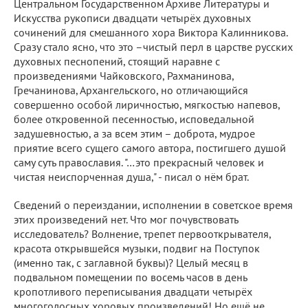
Центральном Государственном Архиве Литературы и
Искусства рукописи двадцати четырёх духовных
сочинений для смешанного хора Виктора Калинникова.
Сразу стало ясно, что это –чистый перл в царстве русских
духовных песнопений, стоящий наравне с
произведениями Чайковского, Рахманинова,
Гречанинова, Архангельского, но отличающийся
совершенно особой лиричностью, мягкостью напевов,
более откровенной песенностью, исповедальной
задушевностью, а за всем этим – доброта, мудрое
приятие всего сущего самого автора, постигшего душой
саму суть православия. "…это прекрасный человек и
чистая неиспорченная душа," - писал о нём брат.
Сведений о переиздании, исполнении в советское время
этих произведений нет. Что мог почувствовать
исследователь? Волнение, трепет первооткрывателя,
красота открывшейся музыки, подвиг на Поступок
(именно так, с заглавной буквы)? Целый месяц в
подвальном помещении по восемь часов в день
кропотливого переписывания двадцати четырёх
многоголосных хоровых произведений! Но ещё не