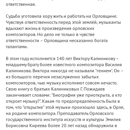
ответственная.
Судьба уготовила хору жить и работать на Орловщине.
Чувствуя ответственность перед этой землёй, музыканты
вдыхают жизнь в произведения орловских
композиторов. Но дело не только в чувстве
ответственности – Орловщина несказанно богата
талантами.
В этом году исполняется 140 лет Виктору Калиникову –
младшему брату более известного композитора Василия
Калиникова. Виктора никогда не называли "гением". Он –
из большого перечня незаслуженно забытых
композиторов, чью музыку исполняют совсем нечасто.
Свою книгу о братьях Калиниковых Г. Пожидаев
заканчивает словами: "Биография уже приоткрыта, а кто
откроет музыку?". Какая-то предопределённость была в
том, что "открытие" этой музыки произошло здесь, в Орле,
на родине композитора. Преподаватель Орловского
государственного института искусств и культуры Эмилия
Борисовна Киреева более 20 лет назад обнаружила в