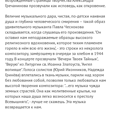
Возрождённые страницы творчества Александра
Гречанинова прозвучали как исповедь, как откровение.
Величие музыкального дара, чистая, по-детски наивная
душа и глубина человеческого смирения – такой образ
удивительного музыканта Павла Чеснокова
складывается, когда слушаешь его произведения. "Он
оставил нам неподражаемые образцы высокого
религиозного вдохновения, которое тихим пламенем
горело в нём всю его жизнь", - это строки из некролога
композитору, замёрзшему в очереди за хлебом в 1944
году. В концерте прозвучали "Вечери Твоея Тайныя",
"Верую" из Литургии св. Иоанна Златоуста, "Ангел
вопияше". Голоса солистов (Юрий Иконников, Надежда
Гринёва) вплетались в ткань музыки, парили над хором
без любования собой, позволяя только любоваться нам
высотой творения композитора: "…его музыка чужда
земных страстей. Она как молитвенные крылья, на
которых наша душа легко возносится к престолу
Всевышняго", - лучше не скажешь. Эта музыка
возвращается к нам.