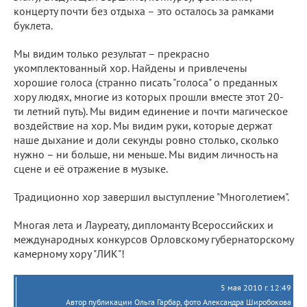
концерту почти без отдыха – это осталось за рамками
буклета.
Мы видим только результат – прекрасно
укомплектованный хор. Найдены и привлечены
хорошие голоса (странно писать "голоса" о преданных
хору людях, многие из которых прошли вместе этот 20-
ти летний путь). Мы видим единение и почти магическое
воздействие на хор. Мы видим руки, которые держат
наше дыхание и доли секунды ровно столько, сколько
нужно – ни больше, ни меньше. Мы видим личность на
сцене и её отражение в музыке.
Традиционно хор завершил выступление "Многолетием".
Многая лета и Лауреату, дипломанту Всероссийских и
международных конкурсов Орловскому губернаторскому
камерному хору "ЛИК"!
5 мая 2010 г. 12:49
Автор публикации Ольга Гарбар, фото Александра Широбокова