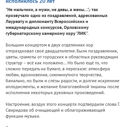
исполнилось 20 лет
"Не мальчики, а мужи, не девы, а жены…",- так
прозвучало одно из поздравлений, адресованных
Лауреату и дипломанту Всероссийских и
международных конкурсов, Орловскому
губернаторскому камерному хору "ЛИК".
Большим концертом в двух отделениях хор
отпраздновал своё двадцатилетие. Были поздравления,
цветы, грамоты от городских и областных руководящих
структур – всё как положено… Но было ещё то, что
сложно передать на бумаге, в пересказе: атмосфера
любви, вдохновения, сиюминутного творчества,
банально, но были и слёзы радости, и долгие искренние
аплодисменты, и желание благоговейной тишины после
исполнения некоторых духовных произведений.
Настроение, воздух этого концерта подтвердили слова Г.
Свиридова об очищающей и облагораживающей
функции музыки.