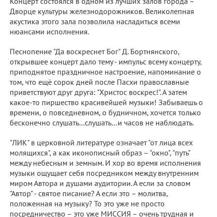
Концерт состоялся в одном из лучших залов города –
Дворце культуры железнодорожников. Великолепная
акустика этого зала позволила насладиться всеми
нюансами исполнения.
Песнопение "Да воскреснет Бог" Д. Бортнянского,
открывшее концерт дало тему - импульс всему концерту,
приподнятое праздничное настроение, напоминание о
том, что ещё сорок дней после Пасхи православные
приветствуют друг друга: "Христос воскрес!". А затем
какое-то пиршество красивейшей музыки! Забываешь о
времени, о повседневном, о будничном, хочется только
бесконечно слушать…слушать…и часов не наблюдать.
"ЛИК" в церковной литературе означает "от лица всех
молящихся", а как иконописный образ – "окно", "путь"
между небесным и земным. И хор во время исполнения
музыки ощущает себя посредником между внутренним
миром Автора и душами аудитории. А если за словом
"Автор" - святое писание? А если это – молитва,
положенная на музыку? То это уже не просто
посредничество – это уже МИССИЯ – очень трудная и