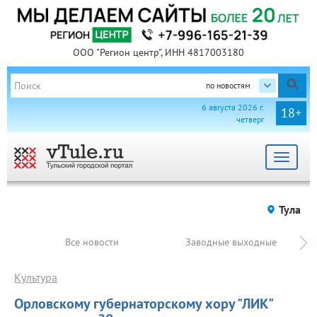
ООО "Регион центр", ИНН 4817003180
по новостям
6 августа 2026 г.
18+
четверг
Toggle
navigat
Тула
Все новости
Заводные выходные
Культура
Орловскому губернаторскому хору "ЛИК"