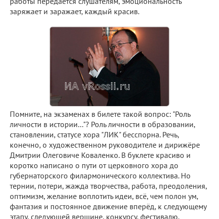
работы передаётся слушателям, эмоциональность
заряжает и заражает, каждый красив.
Помните, на экзаменах в билете такой вопрос: "Роль
личности в истории…"? Роль личности в образовании,
становлении, статусе хора "ЛИК" бесспорна. Речь,
конечно, о художественном руководителе и дирижёре
Дмитрии Олеговиче Коваленко. В буклете красиво и
коротко написано о пути от церковного хора до
губернаторского филармонического коллектива. Но
тернии, потери, жажда творчества, работа, преодоления,
оптимизм, желание воплотить идеи, всё, чем полон ум,
фантазия и постоянное движение вперёд, к следующему
этапу, следующей вершине, конкурсу, фестивалю,