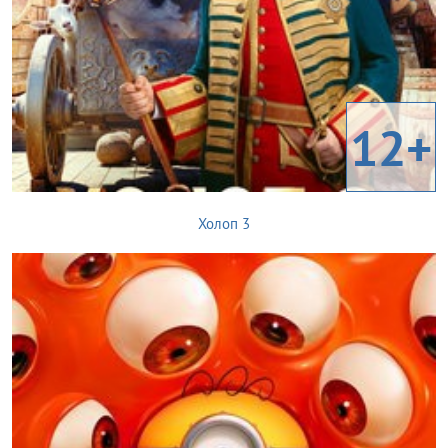
12+
Холоп 3