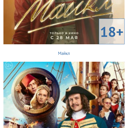
18+
Майкл