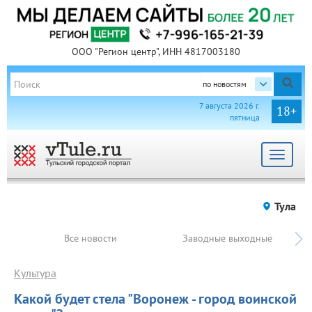
ООО "Регион центр", ИНН 4817003180
по новостям
7 августа 2026 г.
18+
пятница
Toggle
navigat
Тула
Все новости
Заводные выходные
Культура
Какой будет стела "Воронеж - город воинской