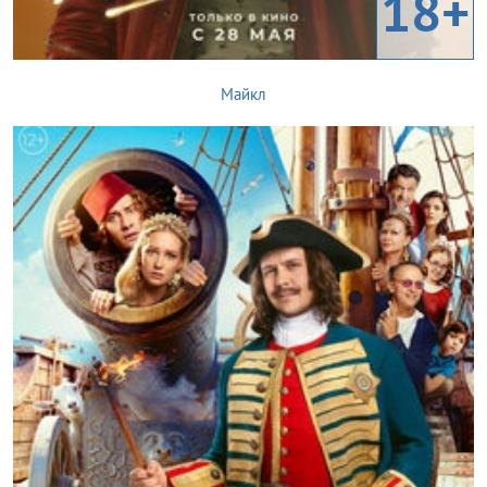
18+
Майкл