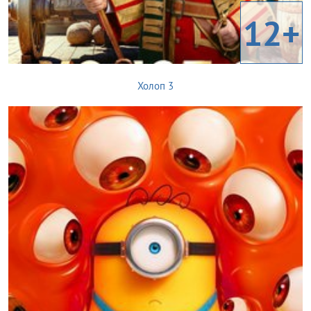
12+
Холоп 3