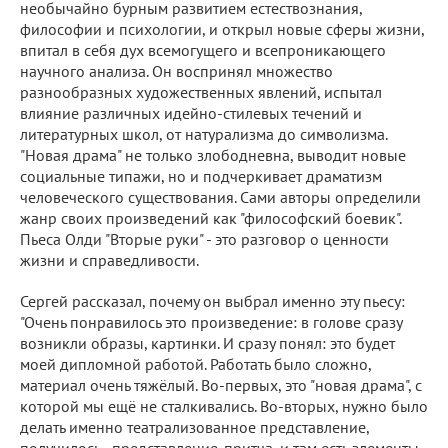
необычайно бурным развитием естествознания,
философии и психологии, и открыл новые сферы жизни,
впитал в себя дух всемогущего и всепроникающего
научного анализа. Он воспринял множество
разнообразных художественных явлений, испытал
влияние различных идейно-стилевых течений и
литературных школ, от натурализма до символизма.
"Новая драма" не только злободневна, выводит новые
социальные типажи, но и подчеркивает драматизм
человеческого существования. Сами авторы определили
жанр своих произведений как "философский боевик".
Пьеса Олди "Вторые руки" - это разговор о ценности
жизни и справедливости.
Сергей рассказал, почему он выбрал именно эту пьесу:
"Очень понравилось это произведение: в голове сразу
возникли образы, картинки. И сразу понял: это будет
моей дипломной работой. Работать было сложно,
материал очень тяжёлый. Во-первых, это "новая драма", с
которой мы ещё не сталкивались. Во-вторых, нужно было
делать именно театрализованное представление,
получилось - представление-притча, и там есть элементы