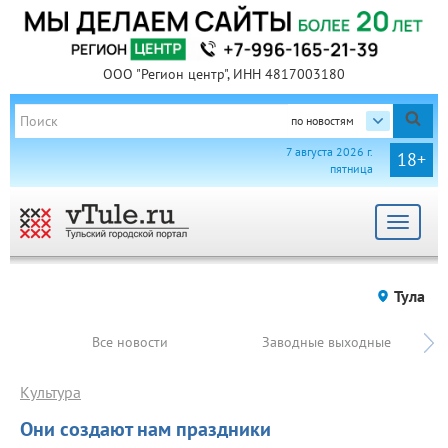
ООО "Регион центр", ИНН 4817003180
по новостям
7 августа 2026 г.
18+
пятница
Toggle
navigat
Тула
Все новости
Заводные выходные
Культура
Они создают нам праздники