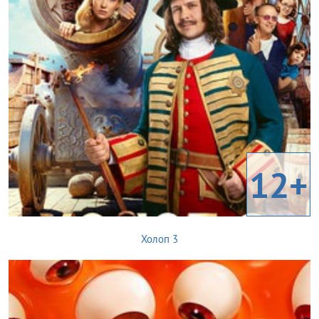
12+
Холоп 3