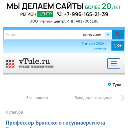
ООО "Регион центр", ИНН 4817003180
по новостям
7 августа 2026 г.
18+
пятница
Toggle
navigat
Тула
Все новости
Заводные выходные
Культура
Профессор Брянского госуниверситета