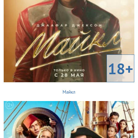
18+
Майкл