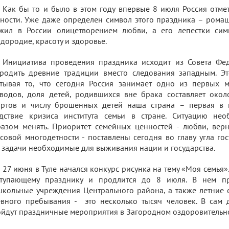
Как бы то и было в этом году впервые 8 июля Россия отме
ности. Уже даже определен символ этого праздника – ромаш
жил в России олицетворением любви, а его лепестки сим
дородие, красоту и здоровье.
Инициатива проведения праздника исходит из Совета Фед
родить древние традиции вместо следования западным. Эт
итывая то, что сегодня Россия занимает одно из первых 
водов, доля детей, родившихся вне брака составляет окол
ортов и числу брошенных детей наша страна – первая в м
едствие кризиса института семьи в стране. Ситуацию не
азом менять. Приоритет семейных ценностей - любви, верно
совой многодетности - поставлены сегодня во главу угла го
 задачи необходимые для выживания нации и государства.
27 июня в Туле начался конкурс рисунка на тему «Моя семья»
ступающему празднику и продлится до 8 июля. В нем п
кольные учреждения Центрального района, а также летние 
вного пребывания - это несколько тысяч человек. В сам
йдут праздничные мероприятия в Загородном оздоровительно