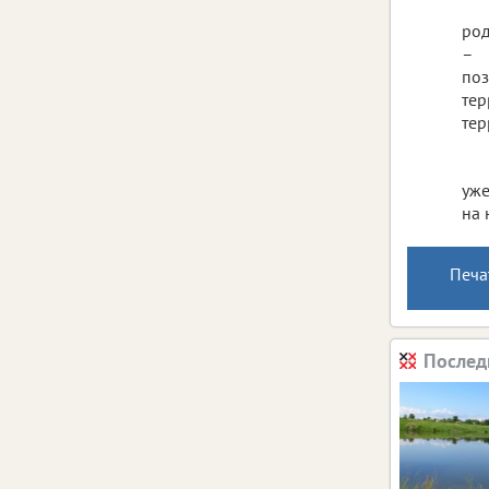
род
– 
поз
тер
тер
уже
на 
Печа
Послед