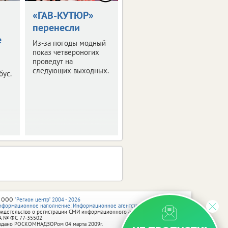
«ГАВ-КУТЮР»
В Москве
перенесли
начались Дни
е
Тульской
Из-за погоды модный
области
показ четвероногих
проведут на
Они проходят в
следующих выходных.
бус.
усадьбе Л.Н. Толстого
«Хамовники».
 ООО
"Регион центр" 2004 - 2026
нформационное наполнение: Информационное агентство vRossii.ru
видетельство о регистрации СМИ информационного агентства vRossii.ru
А № ФС 77‑35502
ыдано РОСКОМНАДЗОРом 04 марта 2009г.