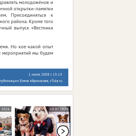
здравлять молодожёнов и
ичной открытки-памятки
ем. Присоединяться к
ного района. Кроме того
ичный выпуск «Вестника
емя. Но кое-какой опыт
ке мероприятий мы будем
1 июля 2008 г. 15:13
публикации Елена Абрикосова, vTule.ru
7.2026
10.07.2026
09.07.2026
0+