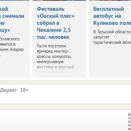
кой
Фестиваль
Бесплатный
и снимали
«Окский плес»
автобус на
ую
собрал в
Куликово пол
ицу»
Чекалине 2,5
В Тульской области
тыс. человек
запустят
зловского
туристический авто
явится в
Гости посетили
льме Анарио
ярмарку, мастер-
.
классы, концерты,
иммерсивную
выставку и круглый
стол по туризму.
.Директ
©
И
С
И
в