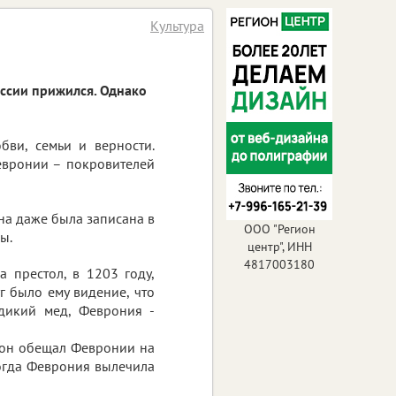
Культура
оссии прижился. Однако
ви, семьи и верности.
Февронии – покровителей
на даже была записана в
ООО "Регион
ы.
центр", ИНН
4817003180
а престол, в 1203 году,
г было ему видение, что
 дикий мед, Феврония -
и он обещал Февронии на
Тогда Феврония вылечила