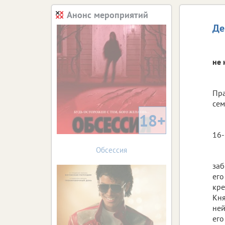
Анонс мероприятий
Де
не 
Пра
сем
18+
16-
Обсессия
заб
его
кре
Кня
ней
его