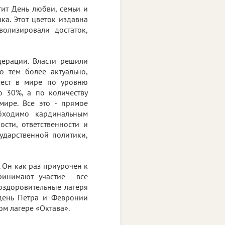
тит День любви, семьи и
ка. Этот цветок издавна
волизировали достаток,
ерации. Власти решили
о тем более актуально,
мест в мире по уровню
о 30%, а по количеству
ире. Все это - прямое
обходимо кардинальным
сти, ответственности и
сударственной политики,
. Он как раз приурочен к
ринимают участие все
оздоровительные лагеря
 день Петра и Февронии
м лагере «Октава».