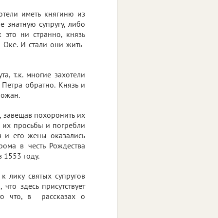
хотели иметь княгиню из
е знатную супругу, либо
 это ни странно, князь
 Оке. И стали они жить-
а, т.к. многие захотели
 Петра обратно. Князь и
рожан.
а, завещав похоронить их
 их просьбы и погребли
я и его жены оказались
урома в честь Рождества
 1553 году.
к лику святых супругов
что здесь присутствует
то что, в рассказах о