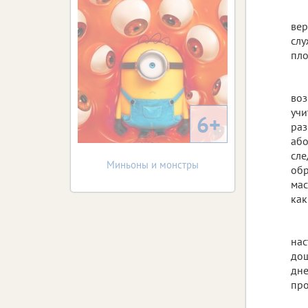
вер
слу
пло
воз
уч
6+
раз
аб
сл
Миньоны и монстры
обр
мас
как
на
дош
дне
про