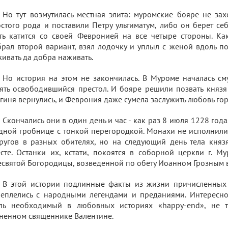
Но тут возмутилась местная элита: муромские бояре не за
стого рода и поставили Петру ультиматум, либо он берет себ
ть катится со своей Февронией на все четыре стороны. Как
рал второй вариант, взял лодочку и уплыл с женой вдоль по
ивать да добра наживать.
Но история на этом не закончилась. В Муроме началась смут
ять освободившийся престол. И бояре решили позвать князя
гиня вернулись, и Феврония даже сумела заслужить любовь го
Скончались они в один день и час - как раз 8 июля 1228 год
дной гробнице с тонкой перегородкой. Монахи не исполнили
ругов в разных обителях, но на следующий день тела княз
сте. Останки их, кстати, покоятся в соборной церкви г. М
святой Богородицы, возведенной по обету Иоанном Грозным в
В этой истории подлинные факты из жизни причисленных 
еплелись с народными легендами и преданиями. Интересно, 
оль необходимый в любовных историях «happy-end», не 
ненном священнике Валентине.