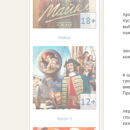
про
18+
пус
выб
пож
Майкл
зан
кня
в о
суп
вме
Пре
12+
пер
ст
Холоп 3
каз