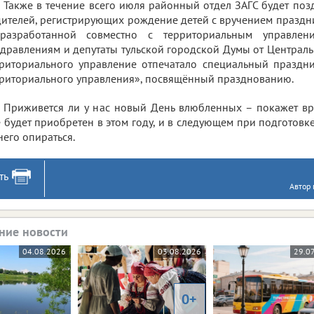
Также в течение всего июля районный отдел ЗАГС будет по
ителей, регистрирующих рождение детей с вручением праздн
разработанной совместно с территориальным управлени
дравлениям и депутаты тульской городской Думы от Централь
риториального управление отпечатало специальный праздн
риториального управления», посвящённый празднованию.
Приживется ли у нас новый День влюбленных – покажет вр
 будет приобретен в этом году, и в следующем при подготов
него опираться.
ть
Автор 
ние новости
04.08.2026
03.08.2026
29.0
0+