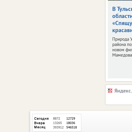
В Тульс
област
«Спящ
красав
Природа У
района по
новом фи
Мамедова
Яндекс