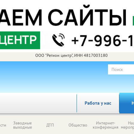
ООО "Регион центр", ИНН 4817003180
Работа у нас
Н
Заводные
Интернет-
На
сти
ДТП
Общество
выходные
конференция
мероп