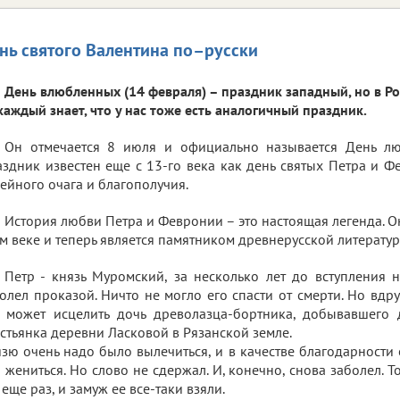
нь святого Валентина по–русски
День влюбленных (14 февраля) – праздник западный, но в Р
каждый знает, что у нас тоже есть аналогичный праздник.
Он отмечается 8 июля и официально называется День люб
здник известен еще с 13-го века как день святых Петра и 
ейного очага и благополучия.
История любви Петра и Февронии – это настоящая легенда. О
м веке и теперь является памятником древнерусской литератур
Петр - князь Муромский, за несколько лет до вступления н
олел проказой. Ничто не могло его спасти от смерти. Но вдру
 может исцелить дочь древолазца-бортника, добывавшего
стьянка деревни Ласковой в Рязанской земле.
зю очень надо было вылечиться, и в качестве благодарност
 жениться. Но слово не сдержал. И, конечно, снова заболел. 
 еще раз, и замуж ее все-таки взяли.