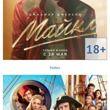
18+
Майкл