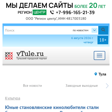
ООО "Регион центр", ИНН 4817003180
по новостям
6 августа 2026 г.
18+
четверг
Toggle
navigat
Тула
Все новости
Заводные выходные
Культура
Юные становлянские кинолюбители стали