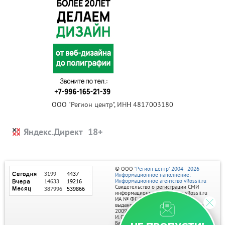
ООО "Регион центр", ИНН 4817003180
Яндекс.Директ
© ООО
"Регион центр" 2004 - 2026
Информационное наполнение:
Информационное агентство vRossii.ru
Свидетельство о регистрации СМИ
информационного агентства vRossii.ru
ИА № ФС 77‑35502
выдано РОСКОМНАДЗОРом 04 марта
2009г.
И. О. Главного редактора Нарыков А. Н.
Баннеры на портале размещаются на