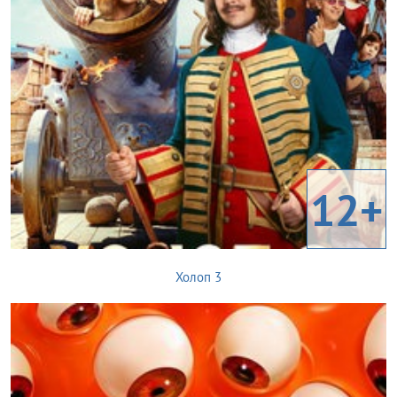
12+
Холоп 3