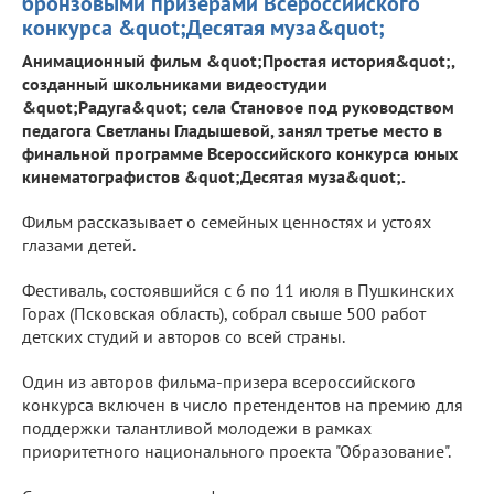
бронзовыми призерами Всероссийского
конкурса &quot;Десятая муза&quot;
Анимационный фильм &quot;Простая история&quot;,
созданный школьниками видеостудии
&quot;Радуга&quot; села Становое под руководством
педагога Светланы Гладышевой, занял третье место в
финальной программе Всероссийского конкурса юных
кинематографистов &quot;Десятая муза&quot;.
Фильм рассказывает о семейных ценностях и устоях
глазами детей.
Фестиваль, состоявшийся с 6 по 11 июля в Пушкинских
Горах (Псковская область), собрал свыше 500 работ
детских студий и авторов со всей страны.
Один из авторов фильма-призера всероссийского
конкурса включен в число претендентов на премию для
поддержки талантливой молодежи в рамках
приоритетного национального проекта "Образование".