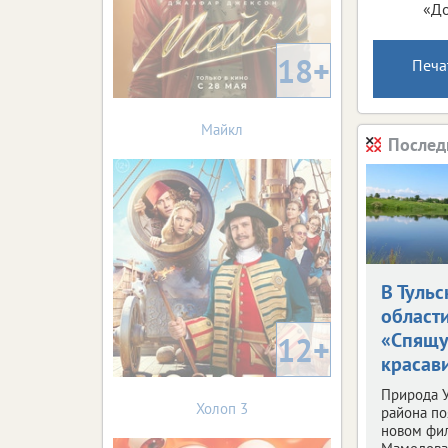
«До
18+
Печа
Майкл
Послед
В Тульс
област
«Спящ
12+
красав
Природа У
Холоп 3
района по
новом фи