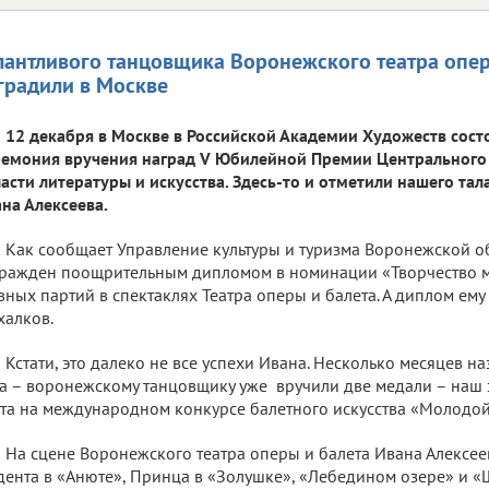
лантливого танцовщика Воронежского театра опер
градили в Москве
12 декабря в Москве в Российской Академии Художеств сост
емония вручения наград V Юбилейной Премии Центрального 
асти литературы и искусства. Здесь-то и отметили нашего тал
на Алексеева.
Как сообщает Управление культуры и туризма Воронежской об
ражден поощрительным дипломом в номинации «Творчество 
вных партий в спектаклях Театра оперы и балета. А диплом ему
алков.
Кстати, это далеко не все успехи Ивана. Несколько месяцев на
а – воронежскому танцовщику уже вручили две медали – наш з
та на международном конкурсе балетного искусства «Молодой
На сцене Воронежского театра оперы и балета Ивана Алексее
дента в «Анюте», Принца в «Золушке», «Лебедином озере» и «