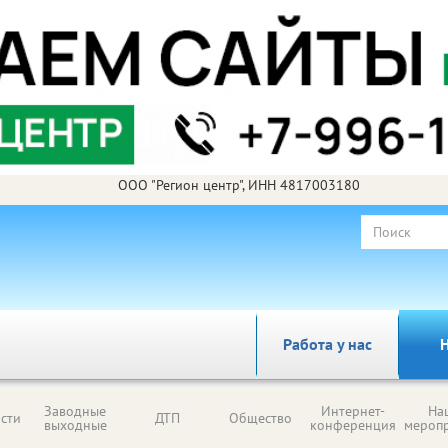
ООО "Регион центр", ИНН 4817003180
Работа у нас
Н
Заводные
Интернет-
На
сти
ДТП
Общество
выходные
конференция
мероп