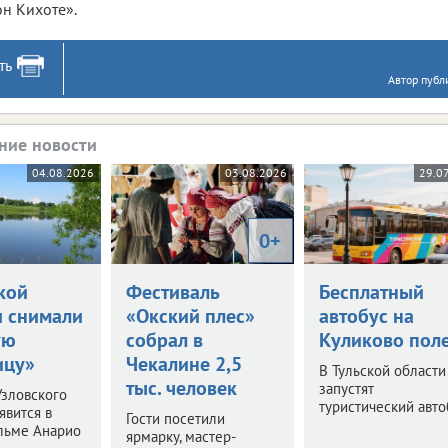
н Кихоте».
ть
Автор публ
ние новости
04.08.2026
03.08.2026
29.0
0+
кой
Фестиваль
Бесплатный
и снимали
«Окский плес»
автобус на
ую
собрал в
Куликово пол
ицу»
Чекалине 2,5
В Тульской области
тыс. человек
запустят
зловского
туристический авто
явится в
Гости посетили
льме Анарио
ярмарку, мастер-