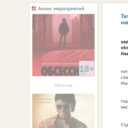
Анонс мероприятий
Та
на
цер
обл
Ива
18+
наг
гла
Мих
Обсессия
год
мес
Сту