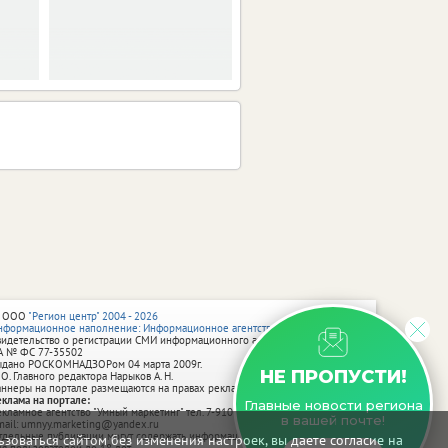
 ООО
"Регион центр" 2004 - 2026
нформационное наполнение: Информационное агентство vRossii.ru
видетельство о регистрации СМИ информационного агентства vRossii.ru
А № ФС 77‑35502
ыдано РОСКОМНАДЗОРом 04 марта 2009г.
НЕ ПРОПУСТИ!
 О. Главного редактора Нарыков А. Н.
аннеры на портале размещаются на правах рекламы.
еклама на портале:
Главные новости региона
екламное агентство "Умный маркетинг" тел. 7-910-267-70-40,
в вашей почте!
mail: umnyy.marketing@yandex.ru
тдельные публикации могут содержать информацию, не предназначенную
зоваться сайтом без изменения настроек, вы даете согласие на
ля пользователей до 18 лет.