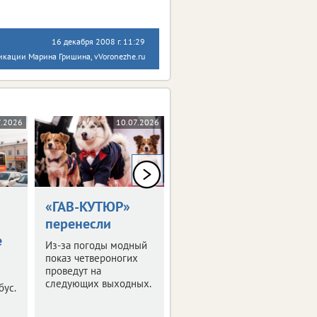
16 декабря 2008 г. 11:29
икации Марина Гришина, vVoronezhe.ru
7.2026
10.07.2026
09.07.2026
0+
«ГАВ-КУТЮР»
В Москве
перенесли
начались Дни
е
Тульской
Из-за погоды модный
области
показ четвероногих
проведут на
Они проходят в
следующих выходных.
бус.
усадьбе Л.Н. Толстого
«Хамовники».