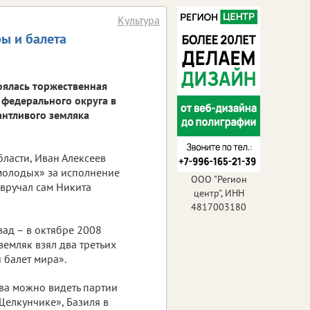
Культура
ы и балета
оялась торжественная
федерального округа в
антливого земляка
ласти, Иван Алексеев
молодых» за исполнение
ООО "Регион
 вручал сам Никита
центр", ИНН
4817003180
зад – в октябре 2008
емляк взял два третьих
 балет мира».
ва можно видеть партии
Щелкунчике», Базиля в