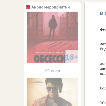
Анонс мероприятий
В 
фес
дат
Вид
18+
дос
адм
Обсессия
выс
Вор
"Юж