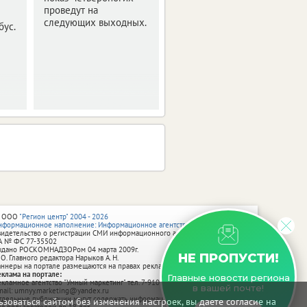
проведут на
Они проходят в
следующих выходных.
бус.
усадьбе Л.Н. Толстого
«Хамовники».
 ООО
"Регион центр" 2004 - 2026
нформационное наполнение: Информационное агентство vRossii.ru
видетельство о регистрации СМИ информационного агентства vRossii.ru
А № ФС 77‑35502
ыдано РОСКОМНАДЗОРом 04 марта 2009г.
НЕ ПРОПУСТИ!
 О. Главного редактора Нарыков А. Н.
аннеры на портале размещаются на правах рекламы.
еклама на портале:
Главные новости региона
екламное агентство "Умный маркетинг" тел. 7-910-267-70-40,
в вашей почте!
mail: umnyy.marketing@yandex.ru
тдельные публикации могут содержать информацию, не предназначенную
зоваться сайтом без изменения настроек, вы даете согласие на
ля пользователей до 18 лет.