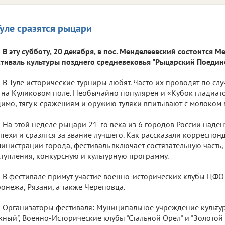
Туле сразятся рыцари
В эту субботу, 20 декабря, в пос. Менделеевский состоится
тиваль культуры позднего средневековья "Рыцарский Поедино
В Туле исторические турниры любят. Часто их проводят по с
 на Куликовом поле. Необычайно популярен и «Кубок гладиат
имо, тягу к сражениям и оружию туляки впитывают с молоком 
На этой неделе рыцари 21-го века из 6 городов России наде
пехи и сразятся за звание лучшего. Как рассказали корреспонде
инистрации города, фестиваль включает состязательную часть,
тупления, конкурсную и культурную программу.
В фестивале примут участие военно-исторических клубы ЦФО - 
онежа, Рязани, а также Череповца.
Организаторы фестиваля: Муниципальное учреждение культу
ный", Военно-Исторические клубы "Стальной Орел" и "Золотой Ле