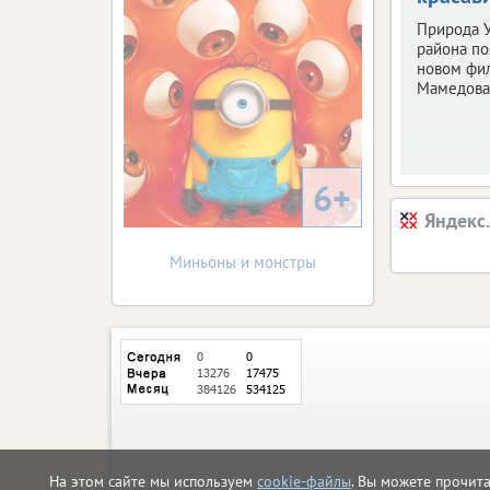
Природа У
района по
новом фи
Мамедова
6+
Яндекс
Миньоны и монстры
На этом сайте мы используем
cookie-файлы
. Вы можете прочит