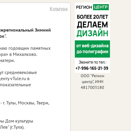
Культура
 Межрегиональный Зимний
к".
лучаю годовщин памятных
ора» в Михалково.
матери.
нут средневековые
ООО "Регион
нту vTule.ru в
центр", ИНН
 показательные
4817003180
г. Тулы, Москвы, Твери,
ры Дом культуры
в" (г.Тула).