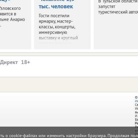
В Тульской области
тыс. человек
запустят
зловского
туристический авто
явится в
Гости посетили
льме Анарио
ярмарку, мастер-
.
классы, концерты,
иммерсивную
выставку и круглый
стол по туризму.
.Директ
©
И
С
И
в
И.
Б
Р
Р
e
О
ать о cookie-файлах или изменить настройки браузера. Продолжая поль
д