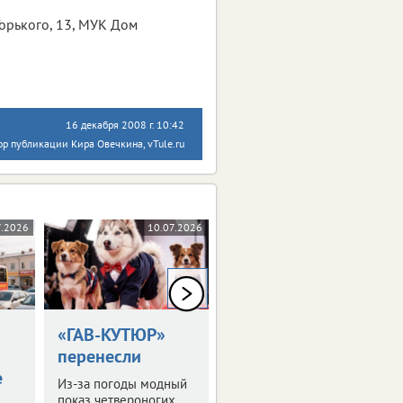
 Горького, 13, МУК Дом
16 декабря 2008 г. 10:42
ор публикации Кира Овечкина, vTule.ru
7.2026
10.07.2026
09.07.2026
0+
«ГАВ-КУТЮР»
В Москве
перенесли
начались Дни
е
Тульской
Из-за погоды модный
области
показ четвероногих