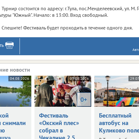
Турнир состоится по адресу: г.Тула, пос.Менделеевский, ул. М.
ьтуры "Южный". Начало: в 13:00. Вход свободный.
Спешите! Фестиваль будет проходить в течение одного дня.
ть
Авт
ние новости
04.08.2026
03.08.2026
29.0
0+
кой
Фестиваль
Бесплатный
и снимали
«Окский плес»
автобус на
ую
собрал в
Куликово пол
ицу»
Чекалине 2,5