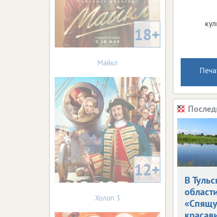
кул
18+
Майкл
Печа
Послед
12+
В Тульс
област
Холоп 3
«Спящ
красав