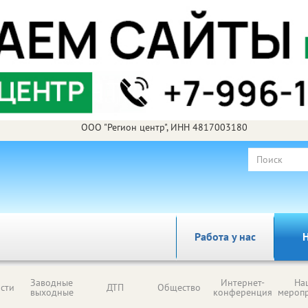
ООО "Регион центр", ИНН 4817003180
Работа у нас
Н
Заводные
Интернет-
На
сти
ДТП
Общество
выходные
конференция
мероп