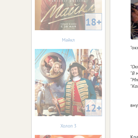
18+
Майкл
"ок
"Ок
"В 
"Мн
"Ка
12+
вну
Холоп 3
Кра