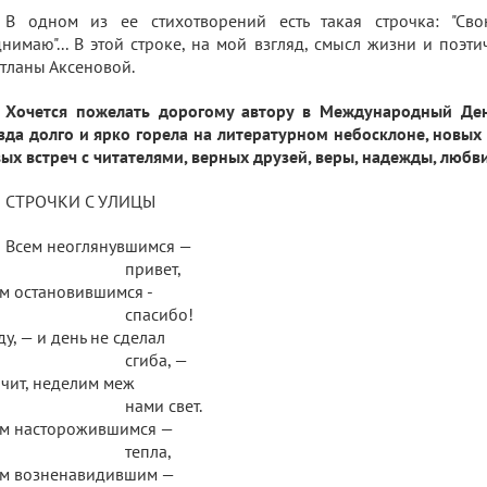
В одном из ее стихотворений есть такая строчка: "Св
нимаю"... В этой строке, на мой взгляд, смысл жизни и поэт
тланы Аксеновой.
Хочется пожелать дорогому автору в Международный Ден
зда долго и ярко горела на литературном небосклоне, новых
ых встреч с читателями, верных друзей, веры, надежды, любв
СТРОЧКИ С УЛИЦЫ
Всем неоглянувшимся —
привет,
м остановившимся -
спасибо!
ду, — и день не сделал
гиба, —
чит, неделим меж
ами свет.
ем насторожившимся —
тепла,
ем возненавидившим —