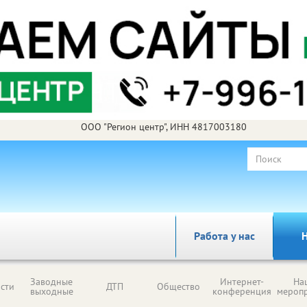
ООО "Регион центр", ИНН 4817003180
Работа у нас
Н
Заводные
Интернет-
На
сти
ДТП
Общество
выходные
конференция
мероп