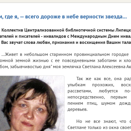
м, где я, — всего дороже в небе верности звезда...
Коллектив Централизованной библиотечной системы Липецка
ателей и писателей - инвалидов с Международным Днем инвал
 Вас звучат слова любви, признания и восхищения Вашим тал
...Живет в небольшом старинном провинциальном городке 
омной земной жизнью с ее повседневными заботами и хло
бом, забывчивостью дня" моя землячка Светлана Алексеевна Ак
Так же как все, она ра
улыбкам прохожих, восх
рассветами, любуется по
непосредственно, первым 
пением птиц, шумом дожд
деревьев.
Но не все знают, что 
Светлане только из окна свое