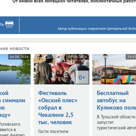
От имени всех липецких читателей, библиотечных рабо
ть
Автор публикации маркетолог Центральной библ
ние новости
04.08.2026
03.08.2026
29.0
0+
кой
Фестиваль
Бесплатный
и снимали
«Окский плес»
автобус на
ую
собрал в
Куликово пол
ицу»
Чекалине 2,5
В Тульской области
тыс. человек
запустят
зловского
туристический авто
явится в
Гости посетили
льме Анарио