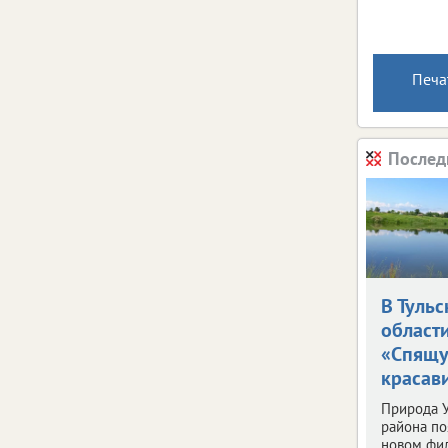
Печа
Послед
В Тульс
област
«Спящ
красав
Природа У
района по
новом фи