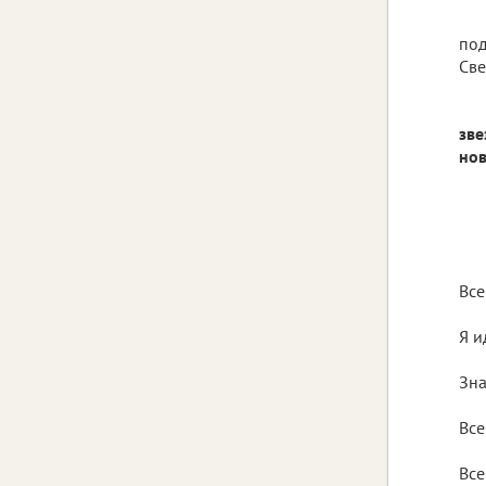
под
Све
зве
нов
Все
Я и
с
Зна
н
Вс
Вс