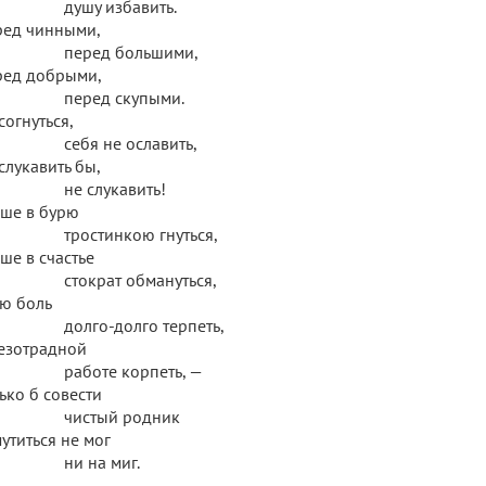
ушу избавить.
ред чинными,
еред большими,
ред добрыми,
еред скупыми.
согнуться,
бя не ославить,
слукавить бы,
е слукавить!
ше в бурю
остинкою гнуться,
ше в счастье
ократ обмануться,
ю боль
лго-долго терпеть,
езотрадной
боте корпеть, —
ько б совести
истый родник
утиться не мог
и на миг.