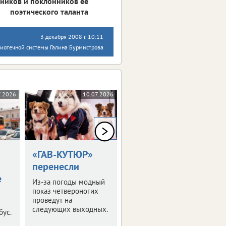
тников и поклонников ее
поэтического таланта
3 декабря 2008 г. 10:11
иотечной системы Галина Бурмистрова
7.2026
10.07.2026
09.07.2026
0+
«ГАВ-КУТЮР»
В Москве
перенесли
начались Дни
е
Тульской
Из-за погоды модный
области
показ четвероногих
проведут на
Они проходят в
следующих выходных.
бус.
усадьбе Л.Н. Толстого
«Хамовники».