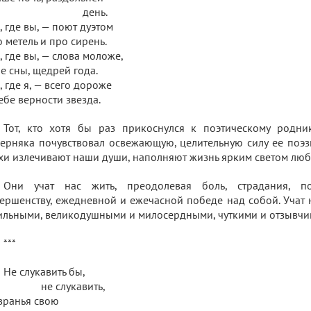
день.
, где вы, — поют дуэтом
 метель и про сирень.
, где вы, — слова моложе,
е сны, щедрей года.
, где я, — всего дороже
ебе верности звезда.
Тот, кто хотя бы раз прикоснулся к поэтическому родни
ерняка почувствовал освежающую, целительную силу ее поэзи
хи излечивают наши души, наполняют жизнь ярким светом любв
Они учат нас жить, преодолевая боль, страдания, по
ершенству, ежедневной и ежечасной победе над собой. Учат
ильными, великодушными и милосердными, чуткими и отзывчи
***
Не слукавить бы,
е слукавить,
вранья свою