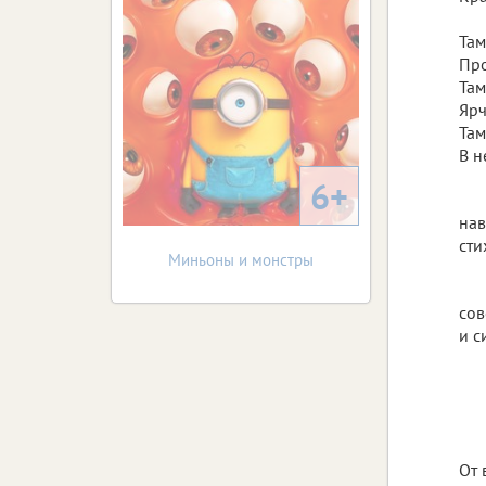
Там
Про
Там
Ярч
Там
В н
6+
нав
сти
Миньоны и монстры
сов
и с
н
От 