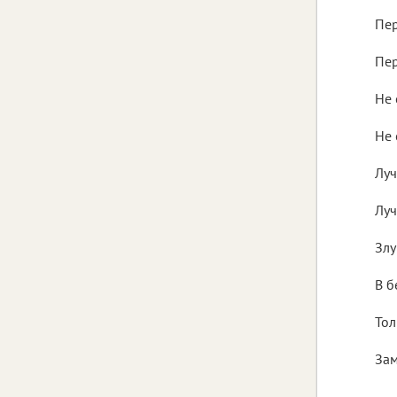
д
Пе
п
Пе
п
Не 
се
Не 
н
Луч
тр
Луч
ст
Злу
до
В б
ра
Тол
ч
Зам
н