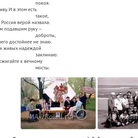
покоя.
иву. И в этом есть
такое,
 Россия верой назвала.
м подавшим руку —
доброты,
его достойнее не знаю.
ех живых надеждой
аклинаю:
сжигайте к вечному
мосты.