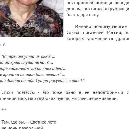
посторонней помощи передви
детства, постигала окружающ
благодаря окну.
Именно поэтому многие 
Союза писателей России, н
которых упоминается драг
но":
"Встречаю утро из окна" ...
но открою слушать ночь" ...
мире заоконном Тихий снег идет"...
е кричали из окон блестевших" ...
кая дивная погода Сутра рисуется в окне!.."
Стихи поэтессы - это тоже окно в ее неповторимый 
тренний мир, мир глубоких чувств, мыслей, переживаний.
***
Там, где вы, — цветнее лето,
ше ночь, раздольней