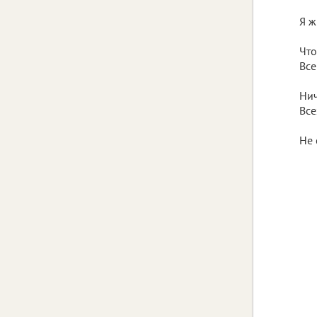
Я ж
Что
Все
Нич
Вс
з
Не 