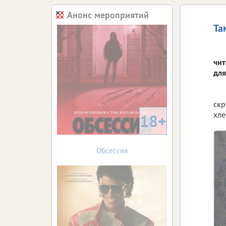
Анонс мероприятий
Та
чит
для
скр
хле
18+
Обсессия