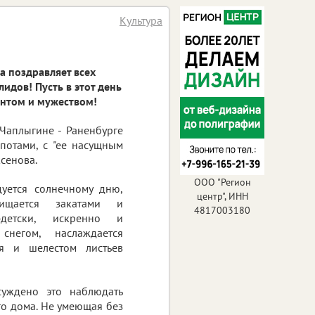
Культура
 поздравляет всех
идов! Пусть в этот день
антом и мужеством!
Чаплыгине - Раненбурге
потами, с "ее насущным
сенова.
ООО "Регион
дуется солнечному дню,
центр", ИНН
ищается закатами и
4817003180
-детски, искренно и
снегом, наслаждается
я и шелестом листьев
суждено это наблюдать
го дома. Не умеющая без