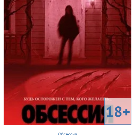
18+
Обсессия