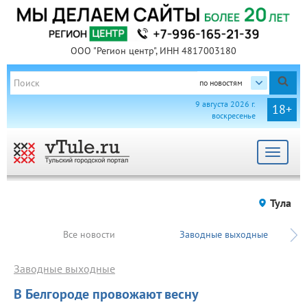
ООО "Регион центр", ИНН 4817003180
по новостям
9 августа 2026 г.
18+
воскресенье
Toggle
navigat
Тула
Все новости
Заводные выходные
Заводные выходные
В Белгороде провожают весну