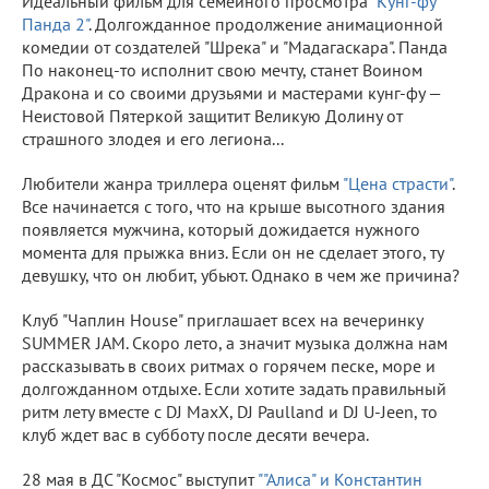
Идеальный фильм для семейного просмотра
"Кунг-фу
Панда 2"
. Долгожданное продолжение анимационной
комедии от создателей "Шрека" и "Мадагаскара". Панда
По наконец-то исполнит свою мечту, станет Воином
Дракона и со своими друзьями и мастерами кунг-фу —
Неистовой Пятеркой защитит Великую Долину от
страшного злодея и его легиона...
Любители жанра триллера оценят фильм
"Цена страсти"
.
Все начинается с того, что на крыше высотного здания
появляется мужчина, который дожидается нужного
момента для прыжка вниз. Если он не сделает этого, ту
девушку, что он любит, убьют. Однако в чем же причина?
Клуб "Чаплин House" приглашает всех на вечеринку
SUMMER JAM. Скоро лето, а значит музыка должна нам
рассказывать в своих ритмах о горячем песке, море и
долгожданном отдыхе. Если хотите задать правильный
ритм лету вместе с DJ MaxX, DJ Paulland и DJ U-Jeen, то
клуб ждет вас в субботу после десяти вечера.
28 мая в ДС "Космос" выступит
""Алиса" и Константин