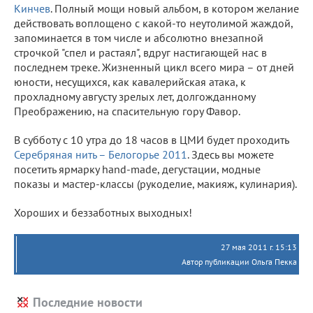
Кинчев
. Полный мощи новый альбом, в котором желание
действовать воплощено с какой-то неутолимой жаждой,
запоминается в том числе и абсолютно внезапной
строчкой "спел и растаял", вдруг настигающей нас в
последнем треке. Жизненный цикл всего мира – от дней
юности, несущихся, как кавалерийская атака, к
прохладному августу зрелых лет, долгожданному
Преображению, на спасительную гору Фавор.
В субботу с 10 утра до 18 часов в ЦМИ будет проходить
Серебряная нить – Белогорье 2011
. Здесь вы можете
посетить ярмарку hand-made, дегустации, модные
показы и мастер-классы (рукоделие, макияж, кулинария).
Хороших и беззаботных выходных!
27 мая 2011 г. 15:13
Автор публикации Ольга Пекка
Последние новости