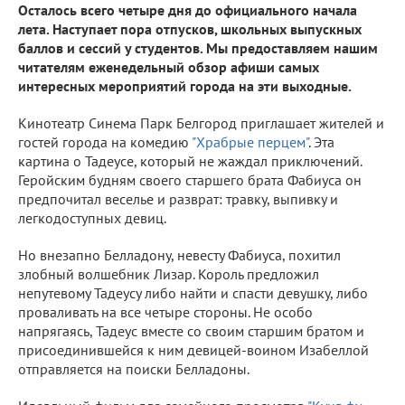
Осталось всего четыре дня до официального начала
лета. Наступает пора отпусков, школьных выпускных
баллов и сессий у студентов. Мы предоставляем нашим
читателям еженедельный обзор афиши самых
интересных мероприятий города на эти выходные.
Кинотеатр Синема Парк Белгород приглашает жителей и
гостей города на комедию
"Храбрые перцем"
. Эта
картина о Тадеусе, который не жаждал приключений.
Геройским будням своего старшего брата Фабиуса он
предпочитал веселье и разврат: травку, выпивку и
легкодоступных девиц.
Но внезапно Белладону, невесту Фабиуса, похитил
злобный волшебник Лизар. Король предложил
непутевому Тадеусу либо найти и спасти девушку, либо
проваливать на все четыре стороны. Не особо
напрягаясь, Тадеус вместе со своим старшим братом и
присоединившейся к ним девицей-воином Изабеллой
отправляется на поиски Белладоны.