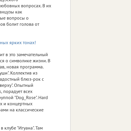
любовных вопросах. В их
ранцузы как
бые вопросы о
ов болит голова от
ит в это замечательный
ся о символике жизни. В
ав, новая программа.
ши". Коллектив из
адостный блюз-рок с
верху". Опытный
 порадует всех
уппой "Dog_Rose". Нard
ях и концертных
ами на классические
в клубе "Игуана". Там