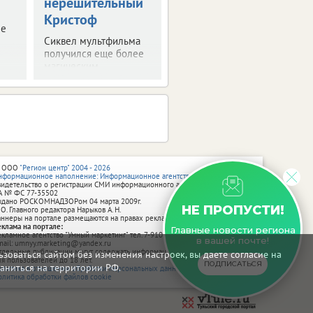
нерешительный
Делимся
Кристоф
впечатлениями о
ые
российской премьере.
Сиквел мультфильма
получился еще более
магическим.
 ООО
"Регион центр" 2004 - 2026
нформационное наполнение: Информационное агентство vRossii.ru
видетельство о регистрации СМИ информационного агентства vRossii.ru
А № ФС 77‑35502
ыдано РОСКОМНАДЗОРом 04 марта 2009г.
НЕ ПРОПУСТИ!
 О. Главного редактора Нарыков А. Н.
аннеры на портале размещаются на правах рекламы.
еклама на портале:
Главные новости региона
екламное агентство "Умный маркетинг" тел. 7-910-267-70-40,
в вашей почте!
mail: umnyy.marketing@yandex.ru
тдельные публикации могут содержать информацию, не предназначенную
зоваться сайтом без изменения настроек, вы даете согласие на
ля пользователей до 18 лет.
ПОДПИСАТЬСЯ
аниться на территории РФ.
олитика в отношении обработки персональных данных
олитика обработки файлов cookie