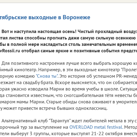
тябрьские выходные в Воронеже
Вот и наступила настоящая осень! Чистый прохладный воздух
тая листва способны прогнать даже самую сильную осеннюю х
бы в полной мере насладиться столь замечательным времене
vRossii.ru отобрал самые яркие и позитивные события предс
Для позитивного настроения лучше всего выбрать хорошую к
имый кинотеатр. Например, в эти выходные кинотеатр "Проле
дорную комедию
"Снова ты"
. Это история об успешном PR-мене
езжает на свадьбу брата. Вскоре выясняется, что он собираетс
орая ужасно изводила Марни во время учебы в школе. Ситуаци
да становится известным, что сногсшибательная тётя невесты
маром мамы Марни. Старые обиды снова оживают в уморитель
у может привести встреча бывших одноклассниц.
Альтернативный клуб "Тарантул" ждет любителей метала в эту с
орочный тур за выступление на
OVERLOAD metal festival.
Метод
тели выберут 3 группы, которые выступят 21-22 октября вмест