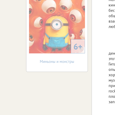
кин
бес
общ
вза
люб
6+
ден
это
Миньоны и монстры
Гит
опы
хор
муз
при
roc
пло
зап