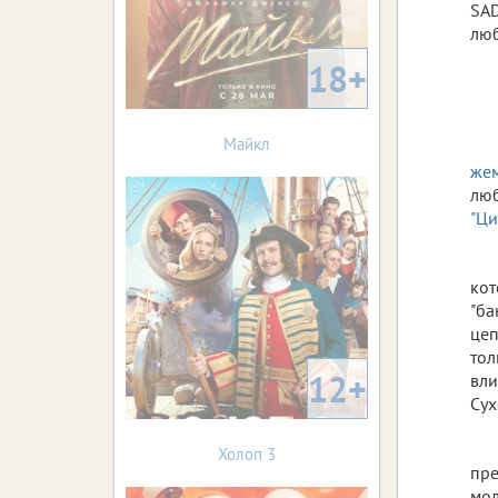
SAD
лю
18+
Майкл
же
люб
"Ци
кот
"ба
цеп
тол
12+
вли
Сух
Холоп 3
пре
мол