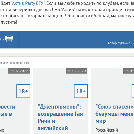
ойдет
"Актив Party ВГУ"
. Если вы любите ходить по клубам, если 
да эта вечеринка для вас! На "Актив" пати, которая пройдет сим
сто обязаны взорвать танцпол! Эта ночь особенная, магическая
пустить!
ть
Автор публикаци
ние новости
03.02.2022
20.02.2020
15.0
18+
18+
овести
"Джентльмены":
"Союз спасени
ые в
возвращение Гая
безумцы меня
Ричи и
мир
английский
ые
Российский