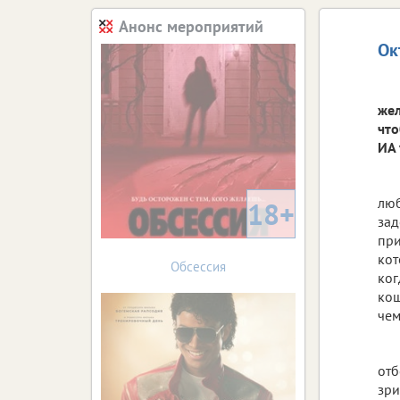
Анонс мероприятий
Ок
жел
что
ИА 
люб
18+
за
при
кот
Обсессия
ког
кош
чем
отб
зри