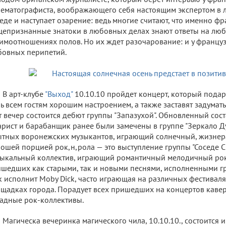
ематографиста, воображающего себя настоящим экспертом в 
еде и наступает озарение: ведь многие считают, что именно ф
епризнанные знатоки в любовных делах знают ответы на лю
имоотношениях полов. Но их ждет разочарование: и у француз
овных перипетий.
В арт-клубе
"Выход"
10.10.10 пройдет концерт, который подар
ь всем гостям хорошим настроением, а также заставят задумать
т вечер состоится дебют группы "Запазухой". Обновленный сост
арист и барабанщик ранее были замечены в группе "Зеркало Ду
тных воронежских музыкантов, играющий солнечный, жизнер
ошей порцией рок,н,рола — это выступление группы "Соседе С
ыкальный коллектив, играющий романтичный мелодичный рок,
шедших как старыми, так и новыми песнями, исполненными гр
k исполнит Moby Dick, часто играющая на различных фестивал
щадках города. Порадует всех пришедших на концертов кавер
адные рок-коллективы.
Магическа вечеринка магического чила, 10.10.10., состоится и 