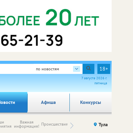
18+
по новостям
7 августа 2026 г.
пятница
овости
Афиша
Конкурсы
Новости
ши
Важная
Происшествия
Здоровье
Тула
Ку
компаний (на
риятия
информация!
правах
рекламы)