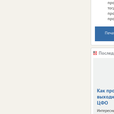
пр
тог
про
про
Печа
Послед
Как пр
выходн
ЦФО
Интересн