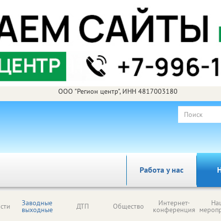
ООО "Регион центр", ИНН 4817003180
Работа у нас
Н
Заводные
Интернет-
На
сти
ДТП
Общество
выходные
конференция
мероп