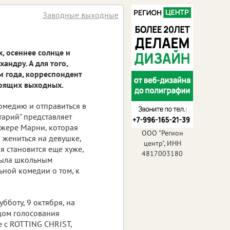
Заводные выходные
, осеннее солнце и
андру. А для того,
м года, корреспондент
тоящих выходных.
омедию и отправиться в
тарий" представляет
джере Марни, которая
ООО "Регион
я жениться на девушке,
центр", ИНН
я становится еще хуже,
4817003180
 была школьным
ной комедии о том, к
убботу, 9 октября, на
ом голосования
е с ROTTING CHRIST,