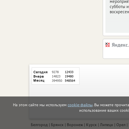
мероприят
субботы и
воскресен
Яндекс
На этом сайте мы используем
cookie-файлы
. Вы можете прочит
использование ваших cook
Белгород
Брянск
Воронеж
Курск
Липецк
Орел