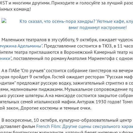
IST и многими другими. Приходите и голосуйте за лучший раз
бимых команд!
Маленьких театралов в эту субботу, 9 октября, ожидает чудесн
мчужина Адельмины"
. Представление состоится в ТЮЗ, в 11 часо
ители театра приглашаются в Воронежский Камерный театр на
ники"
, поставленный по роману Анатолия Мариенгофа с одно
А в ПАБе "Сто ручьев" состоится собрание гангстеров на вече
орая пройдет 9 октября. Гостей ожидает ресторан "Русская маф
ндитам" предложат русскую водку, зажигательный стриптиз в с
ями, малиновыми пиджаками. Музыкальное сопровождение пр
ько русские шлягеры. А на мансарде состоится закрытое собра
ятельных семей итальянской мафии. Антураж 1930 годов! Томпс
ой закон, Дорогие костюмы и темные очки.
В воскресенье, 10 октября, культурно-образовательный центр
дставляет фильм
French Film: Другие сцены сексуального харак
одом британском журналисте, который берет интервью у фран