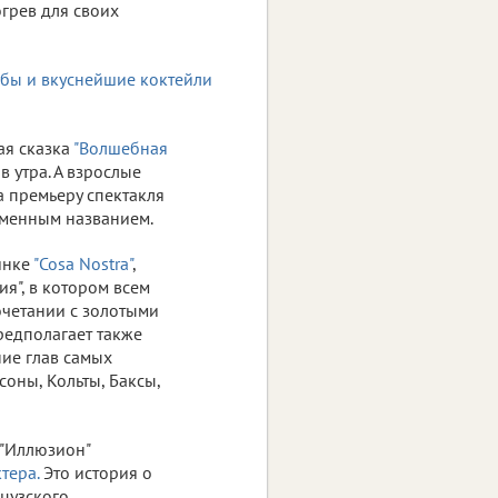
огрев для своих
ая сказка
"Волшебная
в утра. А взрослые
 премьеру спектакля
именным названием.
ринке
"Cosa Nostra"
,
ия", в котором всем
очетании с золотыми
едполагает также
ние глав самых
оны, Кольты, Баксы,
 "Иллюзион"
тера.
Это история о
цузского