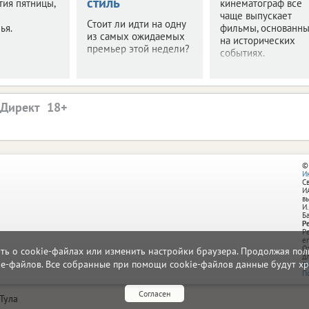
стиль
ия пятницы,
кинематограф все
чаще выпускает
Стоит ли идти на одну
ья.
фильмы, основанн
из самых ожидаемых
на исторических
премьер этой недели?
событиях.
.Директ
©
И
С
И
в
И.
Б
Р
Р
e
О
ать о cookie-файлах или изменить настройки браузера. Продолжая поль
д
ie-файлов. Все собранные при помощи cookie-файлов данные будут хр
П
П
Согласен
Тула