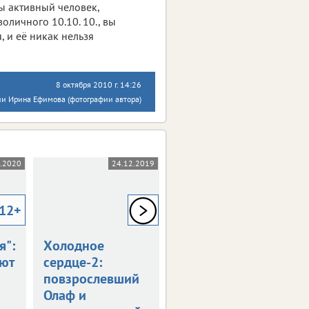
вы активный человек,
воличного 10.10. 10., вы
, и её никак нельзя
8 октября 2010 г. 14:26
и Ирина Ефимова (фотографии автора)
1.2020
24.12.2019
16.10.2019
12+
6+
12+
я":
Холодное
"Волшебник":
ют
сердце-2:
Иван
повзрослевший
Охлобыстин еще
Олаф и
и в танке