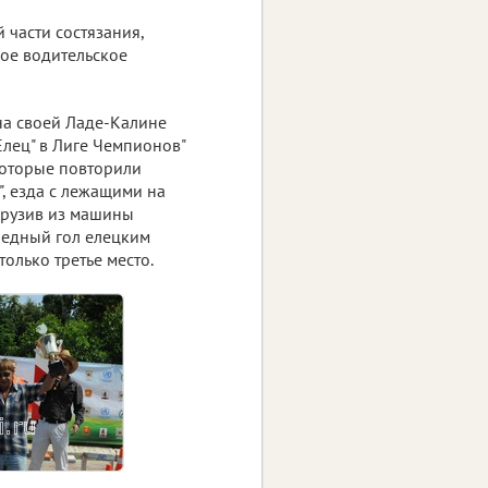
 части состязания,
вое водительское
на своей Ладе-Калине
Елец" в Лиге Чемпионов"
 которые повторили
, езда с лежащими на
грузив из машины
обедный гол елецким
только третье место.