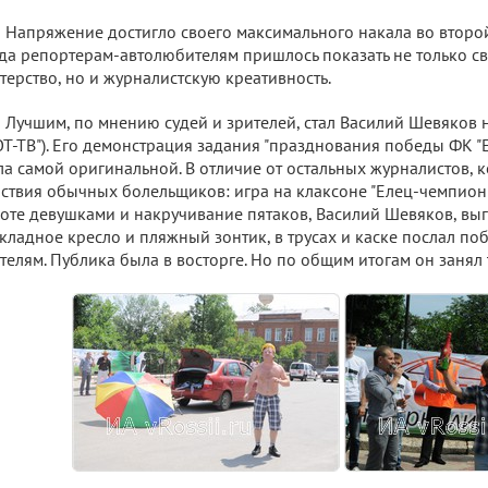
Напряжение достигло своего максимального накала во второй
да репортерам-автолюбителям пришлось показать не только с
терство, но и журналистскую креативность.
Лучшим, по мнению судей и зрителей, стал Василий Шевяков 
ОТ-ТВ"). Его демонстрация задания "празднования победы ФК "
ла самой оригинальной. В отличие от остальных журналистов,
ствия обычных болельщиков: игра на клаксоне "Елец-чемпион"
оте девушками и накручивание пятаков, Василий Шевяков, вы
кладное кресло и пляжный зонтик, в трусах и каске послал п
телям. Публика была в восторге. Но по общим итогам он занял 