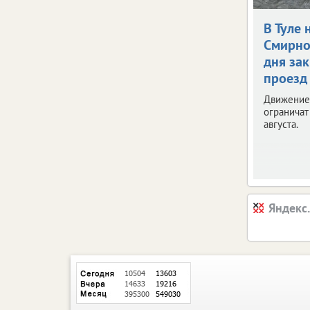
В Туле н
Смирно
дня за
проезд
Движение
ограничат
августа.
Яндекс