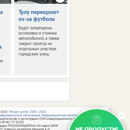
а
Тулу перекроют
В Туле изменится
из-за футбола
движение на
Зареченском
Будут запрещены
мосту
остановка и стоянка
автомобилей, а также
С 1 августа по
закрыт проезд на
а
трамвайным путям
отдельных участках
ограничат движение.
городских улиц.
ве
.
 ООО
"Регион центр" 2004 - 2026
нформационное наполнение: Информационное агентство vRossii.ru
видетельство о регистрации СМИ информационного агентства vRossii.ru
А № ФС 77‑35502
ыдано РОСКОМНАДЗОРом 04 марта 2009г.
НЕ ПРОПУСТИ!
 О. Главного редактора Нарыков А. Н.