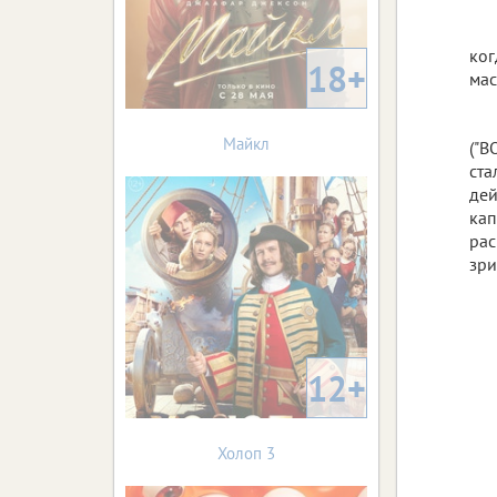
ког
18+
мас
Майкл
("В
ста
дей
кап
рас
зри
12+
Холоп 3