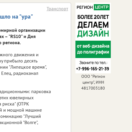
Транспорт
шло на "ура"
семирной организации
х – "RS10" и Дня
 региона.
ожного движения и
у прибыло десять
нии "Липецкое время",
 – Елец, радиоканал
ООО "Регион
центр", ИНН
4817003180
радиционными: парковка
в этих ювелирных
 риска" (ОТРК
ной и мощной машине
л номинацию "Лучший
акционной "Волге",