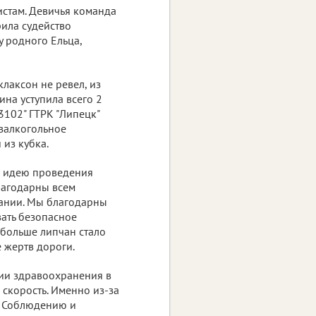
истам. Девичья команда
рила судейство
у родного Ельца,
лаксон не ревел, из
ина уступила всего 2
3102" ГТРК "Липецк"
езалкогольное
 из кубка.
на идею проведения
благодарны всем
зании. Мы благодарны
вать безопасное
 больше липчан стало
 жертв дороги.
ии здравоохранения в
 скорость. Именно из-за
. Соблюдению и