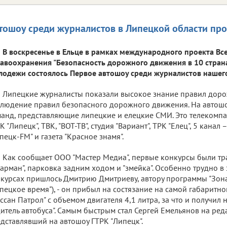
тошоу среди журналистов в Липецкой области про
В воскресенье в Ельце в рамках международного проекта В
авоохранения "Безопасность дорожного движения в 10 страна
одежи состоялось Первое автошоу среди журналистов нашего
Липецкие журналисты показали высокое знание правил дор
людение правил безопасного дорожного движения. На автошо
анд, представляющие липецкие и елецкие СМИ. Это телекомпа
К "Липецк", ТВК, "ВОТ-ТВ", студия "Вариант", ТРК "Елец", 5 канал
пецк-FM" и газета "Красное знамя".
Как сообщает ООО "Мастер Медиа", первые конкурсы были т
карман", парковка задним ходом и "змейка". Особенно трудно 
курсах пришлось Дмитрию Дмитриеву, автору программы "Зона
пецкое время"), - он прибыл на состязание на самой габарит
ссан Патрол" с объемом двигателя 4,1 литра, за что и получи
итель автобуса". Самым быстрым стал Сергей Емельянов на ред
дставлявший на автошоу ГТРК "Липецк".