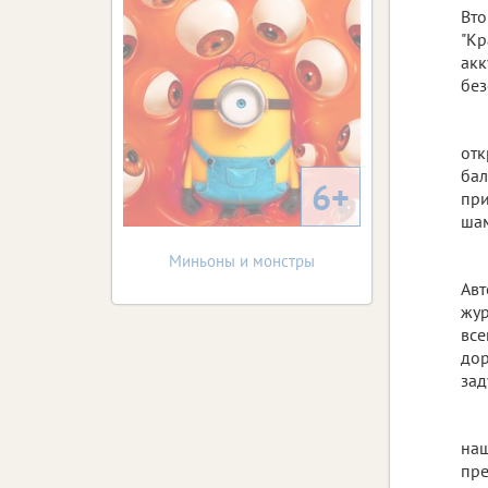
Вто
"Кр
акк
без
отк
бал
6+
при
шам
Миньоны и монстры
Авт
жур
все
дор
зад
наш
пре