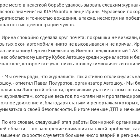
рое место в нелегкой борьбе удалось вырвать елецким журнал
асного знамени" на KIA Pikanto в лице Ирины Чурляевой поко
уратностью и точностью вождения, а также, несмотря на побед
опасностью демонстрации чувств.
Ирина спокойно сделала круг почета: покрышки не визжали, к
рытых окон автомобиля никто не высовывался и не кричал. Ир
ла липчанину Сергею Емельянову. Именно редакционный "ГАЗ 
нес областному центру Кубок Автошоу среди журналистов и б
панское, которое все участники автошоу символически отпили
- Мы очень рады, что журналисты так активно откликнулись 
ошоу, - отметил Павел Полуротов, организатор Автошоу. - Мы 
налистам Липецкой области, принявшим участие в этом состя
м журналистам, которые весь год помогали нам пропагандиро
ожное движение и, благодаря статьям и репортажам которых,
умываться о своей безопасности. В итоге меньше ДТП и меньше
По его словам, следующий этап работы Всемирной организац
ей области – это заострение внимания на такой проблеме, как
вышения скорости случается большее число аварий в регионе