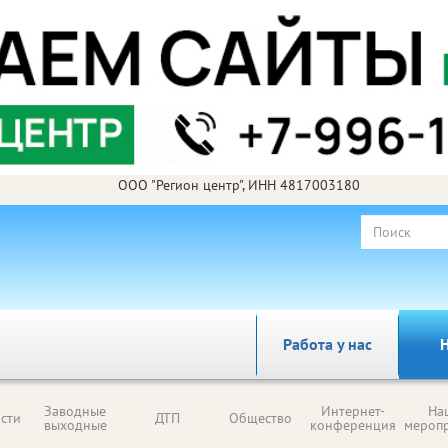
ООО "Регион центр", ИНН 4817003180
Работа у нас
Н
Заводные
Интернет-
На
сти
ДТП
Общество
выходные
конференция
мероп