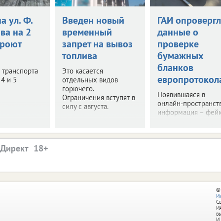
а ул. Ф.
Введен новый
ГАИ опровергл
ва на 2
временный
данные о
кроют
запрет на вывоз
проверке
топлива
бумажных
бланков
 транспорта
Это касается
европротокол
 4 и 5
отдельных видов
горючего.
Появившаяся в
Ограничения вступят в
онлайн-пространст
силу с августа.
информация – фейк
.Директ
©
И
С
И
в
И.