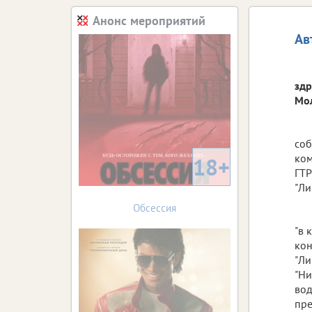
Анонс мероприятий
Ав
здр
Мол
соб
ком
18+
ГТР
"Ли
Обсессия
"в 
кон
"Ли
"Ни
вод
пре