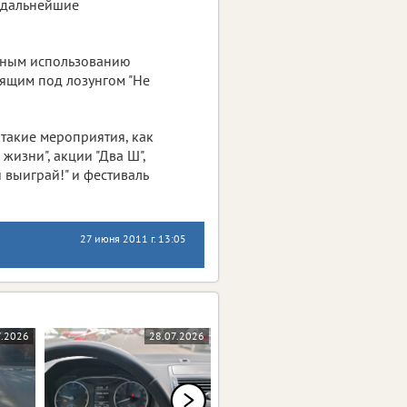
 дальнейшие
нным использованию
ящим под лозунгом "Не
акие мероприятия, как
жизни", акции "Два Ш",
и выиграй!" и фестиваль
27 июня 2011 г. 13:05
7.2026
28.07.2026
27.07.2026