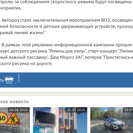
тролю за соблюдением скоростного режима будут посвящены
оприятия.
Автошоу стало заключительным мероприятием ВОЗ, посвяще
ней безопасности и детских удерживающих устройств, проход
рывай линию жизни!"
В рамках этой рекламно-информационной кампании прошли т
курс детского рисунка "Ремень для папы", старт-концерт "Линия 
мый важный пассажир", "Дед Мороз ЗА!", лотерея "Пристегнись 
ского рисунка на дороге.
ть
ние новости
04.08.2026
31.07.2026
30.0