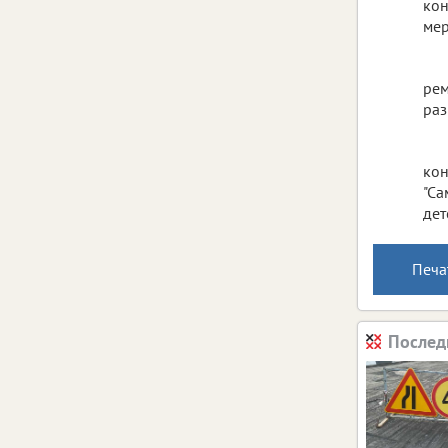
кон
мер
рем
раз
кон
"Са
дет
Печа
Послед