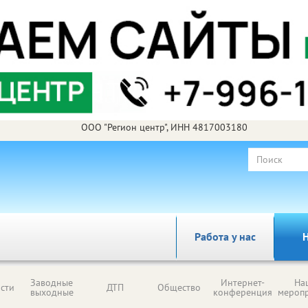
ООО "Регион центр", ИНН 4817003180
Работа у нас
Н
Заводные
Интернет-
На
сти
ДТП
Общество
выходные
конференция
мероп