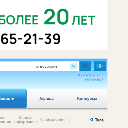
18+
по новостям
9 августа 2026 г.
воскресенье
овости
Афиша
Конкурсы
Новости
ши
Важная
Происшествия
Здоровье
Тула
Ку
компаний (на
риятия
информация!
правах
рекламы)