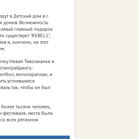
дут в Детский дом в г.
х домов. Возможность
- самый главный подарок
то существует "REBELS",
в и, кончено, на этот
ем.
селку Новая Таволжанка и
стантрайдингу -
йнтбол, мотопараплан, и
ить устоявшиеся
валь так, чтобы он был
 более тысячи человек,
и фестиваля, места были
со всех регионов