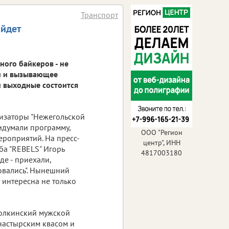
Транспорт
йдет
ного байкеров - не
ви и вызывающее
ти выходные состоится
низаторы "Нежегольской
идумали программу,
ООО "Регион
роприятий. На пресс-
центр", ИНН
ба "REBELS" Игорь
4817003180
де - приехали,
совались". Нынешний
 интересна не только
 Холкинский мужской
настырским квасом и