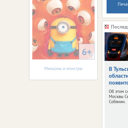
Печа
Послед
6+
В Тульс
Миньоны и монстры
област
появит
Об этом 
Москвы С
Собянин.