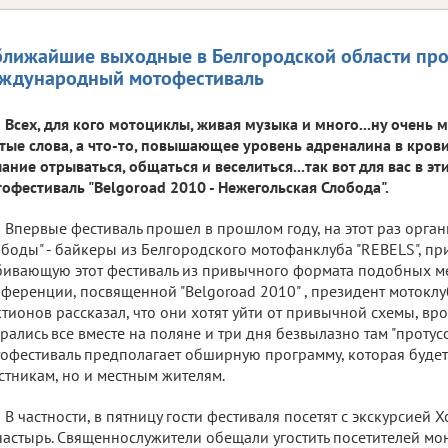
ближайшие выходные в Белгородской области про
ждународный мотофестиваль
Всех, для кого мотоциклы, живая музыка и много...ну очень м
тые слова, а что-то, повышающее уровень адреналина в кро
ание отрываться, общаться и веселиться...так вот для вас в э
офестиваль "Belgoroad 2010 - Нежегольская Слобода".
Впервые фестиваль прошел в прошлом году, на этот раз орга
боды" - байкеры из Белгородского мотофанклуба "REBELS", пр
ивающую этот фестиваль из привычного формата подобных ме
ференции, посвященной "Belgoroad 2010" , президент мотоклу
тионов рассказал, что они хотят уйти от привычной схемы, вро
рались все вместе на поляне и три дня безвылазно там "проту
офестиваль предполагает обширную программу, которая будет
стникам, но и местным жителям.
В частности, в пятницу гости фестиваля посетят с экскурсией
астырь. Священнослужители обещали угостить посетителей мо