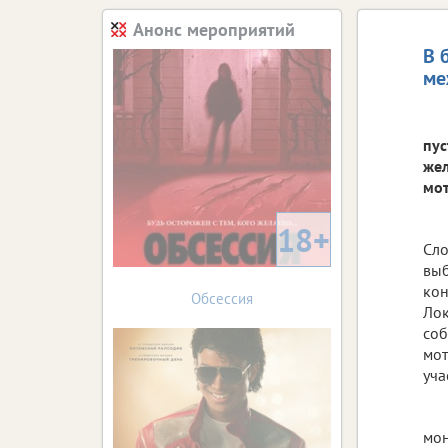
Анонс мероприятий
В 
ме
пус
жел
мот
18+
Сло
выб
кон
Обсессия
Лок
соб
мот
уча
мон